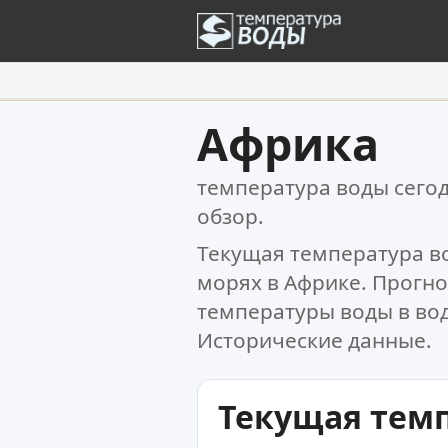
Ваше избранное:
Африка
Ваш список избранного пуст.
температура воды сего
обзор.
Текущая температура во
морях в Африке. Прогн
температуры воды в во
Исторические данные.
Текущая тем