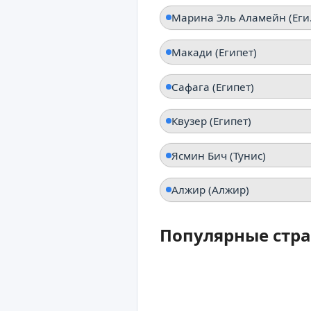
Мари
Макади (Египет)
Сафага (Египет)
Квузер (Египет)
Ясмин Бич (Тунис)
Алжир (Алжир)
Популярные стра