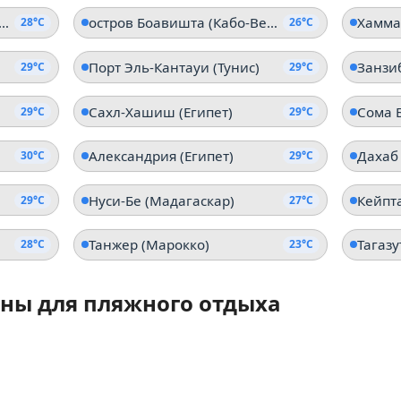
на Эль Аламейн (Египет)
остров Боавишта (Кабо-Верде)
Хамма
28°C
26°C
Порт Эль-Кантауи (Тунис)
Занзи
29°C
29°C
Сахл-Хашиш (Египет)
Сома Б
29°C
29°C
Александрия (Египет)
Дахаб 
30°C
29°C
Нуси-Бе (Мадагаскар)
29°C
27°C
Танжер (Марокко)
Тагазу
28°C
23°C
ны для пляжного отдыха