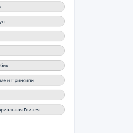
я
ун
бик
оме и Принсипи
ориальная Гвинея