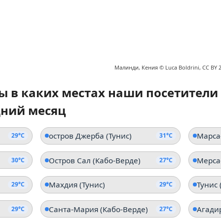
Малинди, Кения ©
Luca Boldrini, CC BY 2
ы в каких местах наши посетители
дний месяц
остров Джерба (Тунис)
Марса
29°C
31°C
Остров Сал (Кабо-Верде)
Мерса
30°C
27°C
Махдия (Тунис)
Тунис 
29°C
29°C
Санта-Мария (Кабо-Верде)
Агади
29°C
27°C