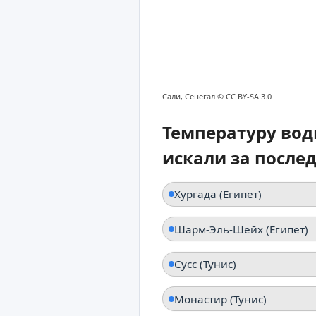
Сали, Сенегал ©
CC BY-SA 3.0
Температуру вод
искали за после
Хургада (Египет)
Шарм-Эль-Шейх (Египет)
Сусс (Тунис)
Монастир (Тунис)