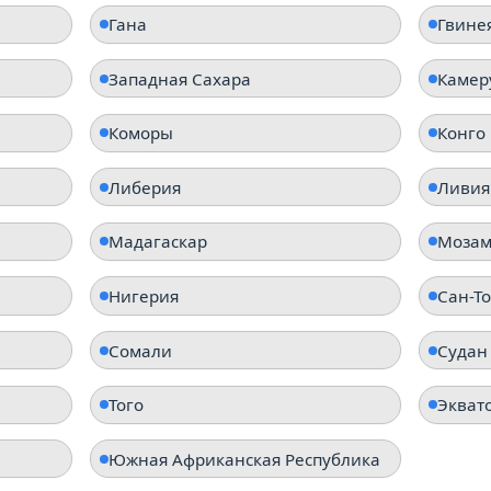
Гана
Гвине
Западная Сахара
Камер
Коморы
Конго
Либерия
Ливия
Мадагаскар
Мозам
Нигерия
Сан-Т
Сомали
Судан
Того
Экват
Южная Африканская Республика