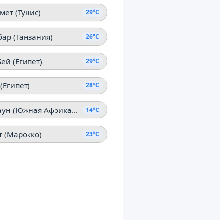
мет (Тунис)
29°C
бар (Танзания)
26°C
ей (Египет)
29°C
(Египет)
28°C
Кейптаун (Южная Африканская Республика)
14°C
т (Марокко)
23°C