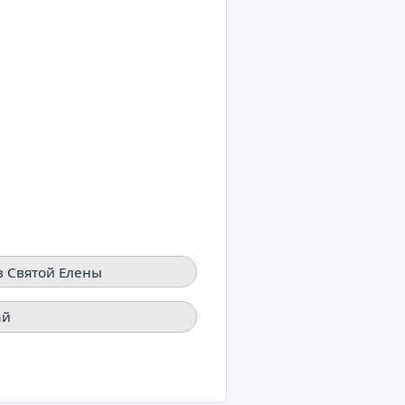
умбия
в Святой Елены
ай