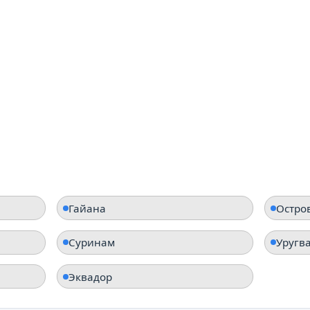
Бразилия
Кол
Гайана
Остро
Суринам
Уругв
Эквадор