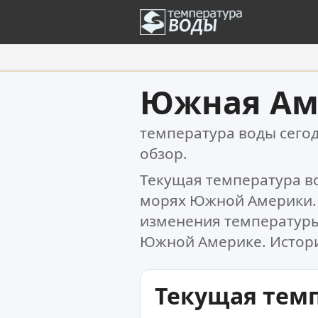
Ваше избранное:
Южная Ам
Ваш список избранного пуст.
температура воды сего
обзор.
Текущая температура во
морях Южной Америки.
изменения температуры
Южной Америке. Истори
Текущая тем