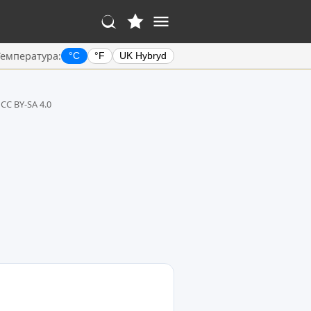
Температура:
°C
°F
UK Hybryd
 CC BY-SA 4.0