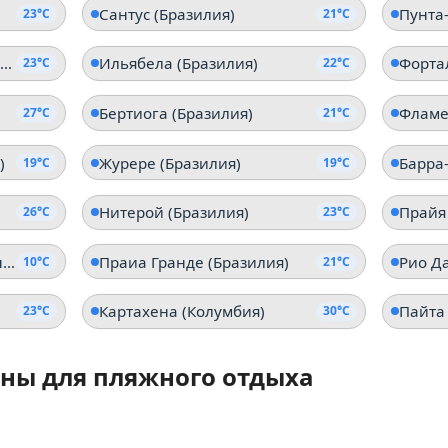
Сантус (Бразилия)
Пунта-
23°C
21°C
Армасан-дус-Бузиус (Бразилия)
Ильябела (Бразилия)
Форта
23°C
22°C
Бертиога (Бразилия)
Фламе
27°C
21°C
)
Журере (Бразилия)
Барра-
19°C
19°C
Нитерой (Бразилия)
Прайя
26°C
23°C
Мар-дель-Плата (Аргентина)
Праиа Гранде (Бразилия)
Рио Да
10°C
21°C
Картахена (Колумбия)
Пайта 
23°C
30°C
ны для пляжного отдыха