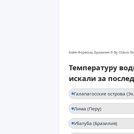
Байя-Формоза, Бразилия ©
By Otávio No
Температуру вод
искали за после
Галап
Лима (Перу)
Убатуба (Бразилия)