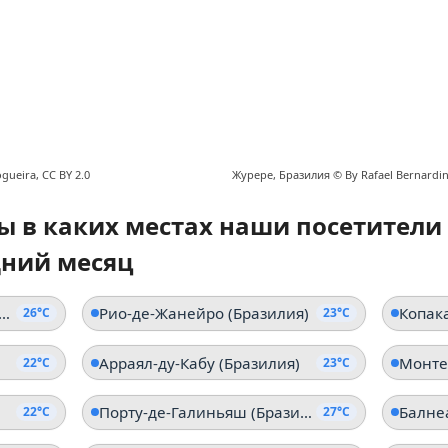
gueira, CC BY 2.0
Журере, Бразилия ©
By Rafael Bernardin
ы в каких местах наши посетители
дний месяц
агосские острова (Эквадор)
Рио-де-Жанейро (Бразилия)
Копак
26°C
23°C
Арраял-ду-Кабу (Бразилия)
Монте
22°C
23°C
Порту-де-Галиньяш (Бразилия)
22°C
27°C