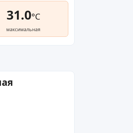
31.0
°C
максимальная
лая