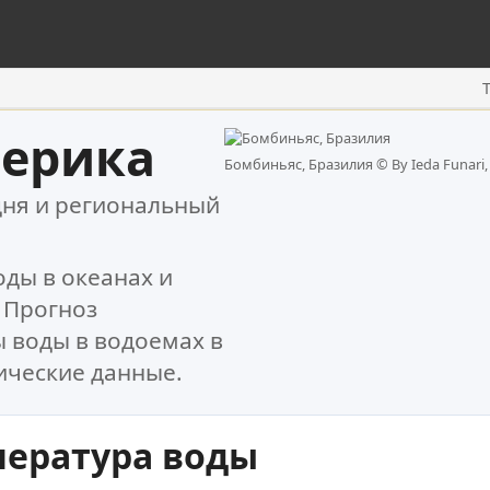
ерика
Бомбиньяс, Бразилия ©
By Ieda Funari,
дня и региональный
ды в океанах и
 Прогноз
 воды в водоемах в
ческие данные.
пература воды