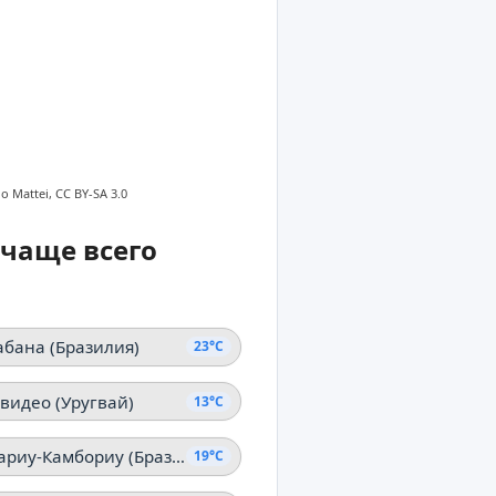
o Mattei, CC BY-SA 3.0
 чаще всего
абана (Бразилия)
23°C
видео (Уругвай)
13°C
Балнеариу-Камбориу (Бразилия)
19°C