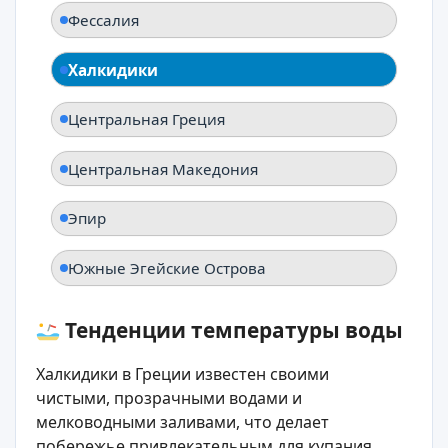
Фессалия
Халкидики
Центральная Греция
Центральная Македония
Эпир
Южные Эгейские Острова
Тенденции температуры воды
Халкидики в Греции известен своими
чистыми, прозрачными водами и
мелководными заливами, что делает
побережье привлекательным для купания.