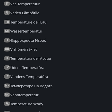
Vee Temperatuur
ET
Veden Lämpötila
FI
Température de l'Eau
FR
Wassertemperatur
DE
Θερμοκρασία Νερού
EL
Vízhőmérséklet
HU
Temperatura dell'Acqua
IT
Ūdens Temperatūra
LV
Vandens Temperatūra
LT
Температура на Водата
MK
Vanntemperatur
NO
Temperatura Wody
PL