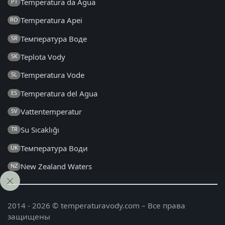
Temperatura da Água
PT
Temperatura Apei
RO
Температура Воде
SR
Teplota Vody
SK
Temperatura Vode
SL
Temperatura del Agua
ES
Vattentemperatur
SV
Su Sıcaklığı
TR
Температура Води
UK
New Zealand Waters
NZ
2014 - 2026 © temperaturavody.com – Все права
защищены