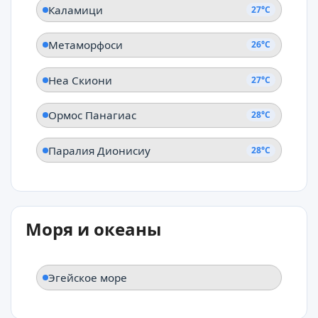
Каламици
27°C
Метаморфоси
26°C
Неа Скиони
27°C
Ормос Панагиас
28°C
Паралия Дионисиу
28°C
Моря и океаны
Эгейское море