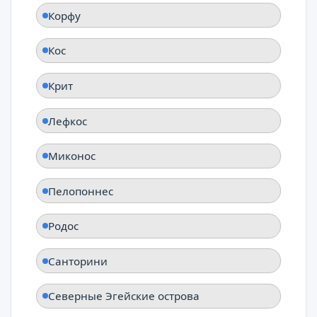
Корфу
Кос
Крит
Лефкос
Миконос
Пелопоннес
Родос
Санторини
Северные Эгейские острова