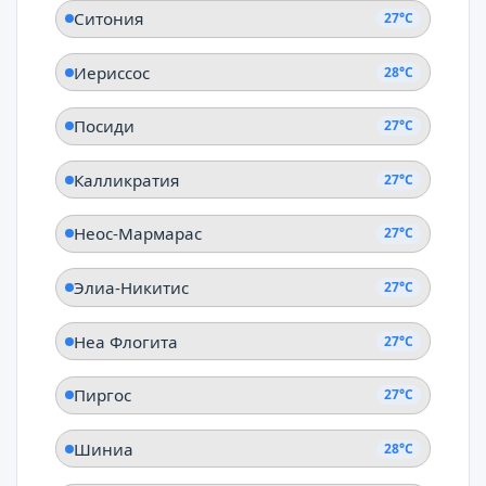
Ситония
27°C
Иериссос
28°C
Посиди
27°C
Калликратия
27°C
Неос-Мармарас
27°C
Элиа-Никитис
27°C
Неа Флогита
27°C
Пиргос
27°C
Шиниа
28°C