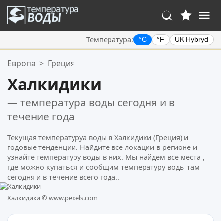
Температура:
°C
°F
UK Hybryd
Ваше избранное:
Европа
>
Греция
Ваш список избранного пуст.
Халкидики
— температура воды сегодня и в
течение года
Текущая температуруа воды в Халкидики (Греция) и
годовые тенденции. Найдите все локации в регионе и
узнайте температуру воды в них. Мы найдем все места ,
где можно купаться и сообщим температуру воды там
сегодня и в течение всего года..
Халкидики ©
www.pexels.com