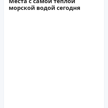
Места с самой теплой
морской водой сегодня
28°C
Иериссос