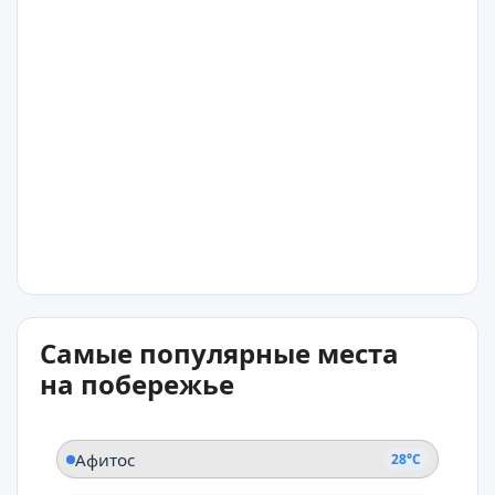
28°C
Салоникиу
28°C
Самые популярные места
Пиргадикья
на побережье
Афитос
28°C