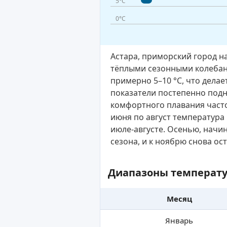
5°C
0°C
Астара, приморский город н
тёплыми сезонными колебан
примерно 5–10 °C, что дела
показатели постепенно подн
комфортного плавания часто
июня по август температура 
июле-августе. Осенью, начин
сезона, и к ноябрю снова ос
Диапазоны температу
Месяц
Январь