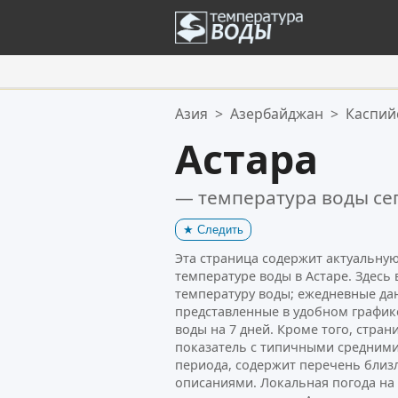
Ваше избранное:
Азия
>
Азербайджан
>
Каспий
Ваш список избранного пуст.
Астара
— температура воды се
★
Следить
Эта страница содержит актуальн
температуре воды в Астаре. Здесь
температуру воды; ежедневные да
представленные в удобном график
воды на 7 дней. Кроме того, стра
показатель с типичными средними
периода, содержит перечень близ
описаниями. Локальная погода н