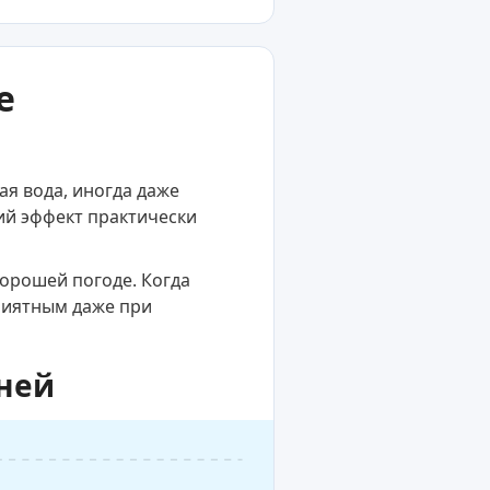
е
ая вода, иногда даже
й эффект практически
хорошей погоде. Когда
приятным даже при
дней