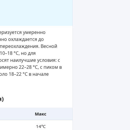
теризуется умеренно
но охлаждается до
 переохлаждения. Весной
0–18 °C, но для
сят наилучшие условия: с
имерно 22–28 °C, с пиком в
оло 18–22 °C в начале
я)
Макс
14°C