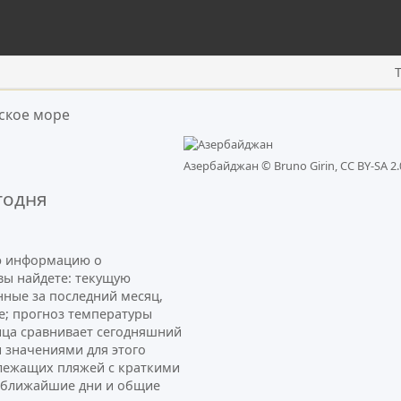
ское море
Азербайджан ©
Bruno Girin, CC BY-SA 2.
годня
ую информацию о
 вы найдете: текущую
нные за последний месяц,
е; прогноз температуры
ница сравнивает сегодняшний
 значениями для этого
лежащих пляжей с краткими
а ближайшие дни и общие