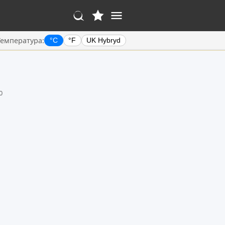
Температура:
°C
°F
UK Hybryd
0