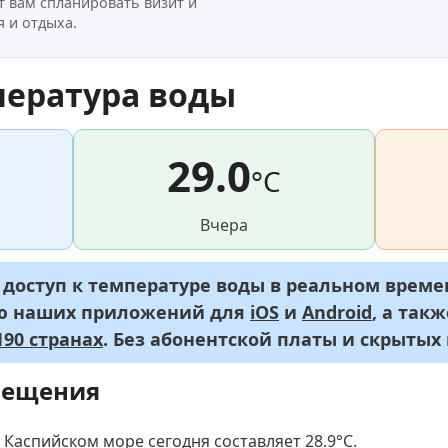
т вам спланировать визит и
 и отдыха.
пература воды
29.0
°C
Вчера
оступ к температуре воды в реальном времен
ью наших приложений для
iOS
и
Android
, а так
90 странах
. Без абонентской платы и скрытых
мещения
 Каспийском море сегодня составляет 28.9
°C
.