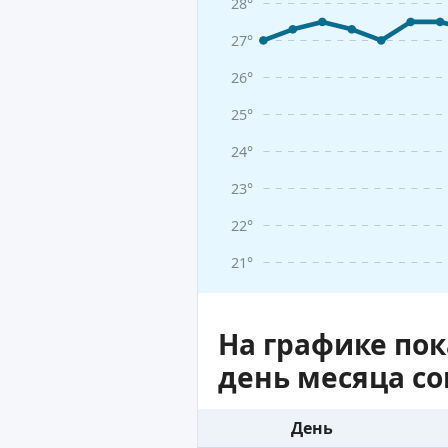
28°
27°
26°
25°
24°
23°
22°
21°
На графике по
день месяца с
День