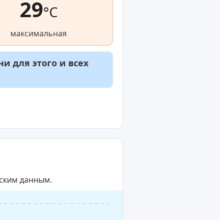
29
°C
максимальная
и для этого и всех
еским данным.