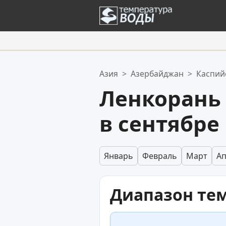
Ваше избранное:
Азия
>
Азербайджан
>
Каспий
Ваш список избранного пуст.
Ленкорань
в сентябре
Январь
Февраль
Март
А
Диапазон те