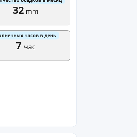
32
mm
олнечных часов в день
7
час