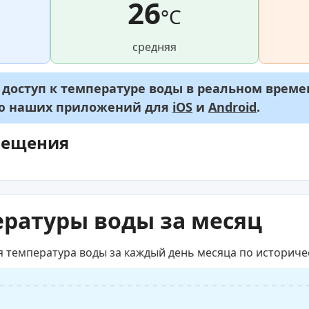
26
°C
средняя
оступ к температуре воды в реальном времен
ью наших приложений для
iOS
и
Android
.
мещения
ратуры воды за месяц
я температура воды за каждый день месяца по историч