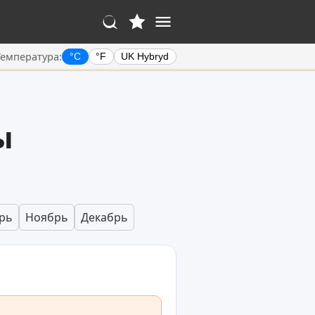
Температура:
°C
°F
UK Hybryd
ы
рь
Ноябрь
Декабрь