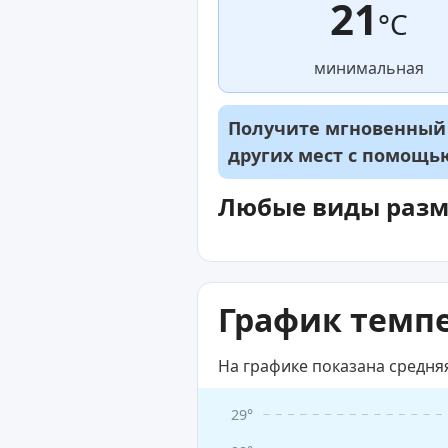
21
°C
минимальная
Получите мгновенный д
других мест с помощ
Любые виды раз
График темпе
На графике показана средня
29°