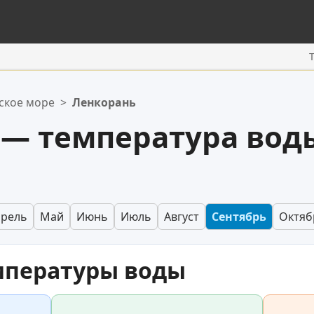
ское море
>
Ленкорань
 — температура вод
прель
Май
Июнь
Июль
Август
Сентябрь
Октяб
мпературы воды