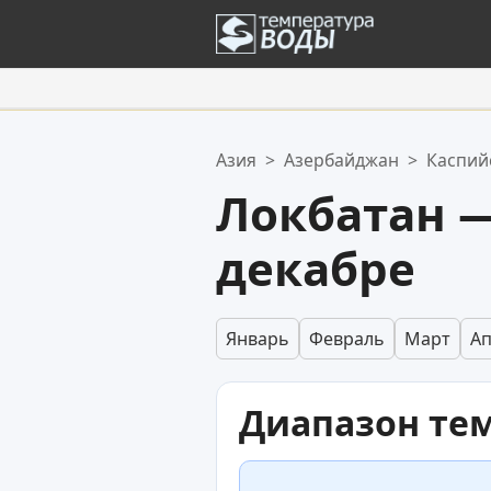
Ваше избранное:
Азия
>
Азербайджан
>
Каспий
Ваш список избранного пуст.
Локбатан —
декабре
Январь
Февраль
Март
А
Диапазон те