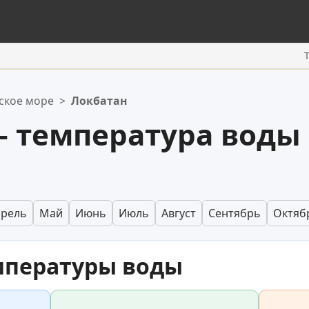
ское море
>
Локбатан
 температура воды
прель
Май
Июнь
Июль
Август
Сентябрь
Октяб
мпературы воды