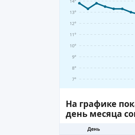
14°
13°
12°
11°
10°
9°
8°
7°
На графике по
день месяца с
День