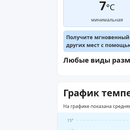
7
°C
минимальная
Получите мгновенный д
других мест с помощ
Любые виды раз
График темпе
На графике показана средня
15°