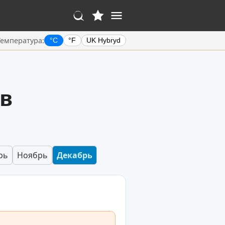
Температура:
°C
°F
UK Hybryd
 в
рь
Ноябрь
Декабрь