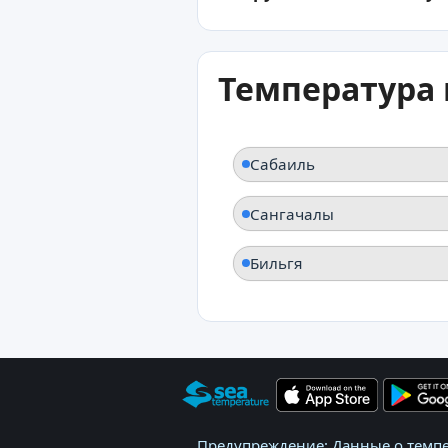
Температура 
Сабаиль
Сангачалы
Бильгя
Предупреждение: Данные о темпе