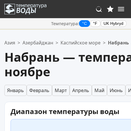
Температура:
°C
°F
UK Hybryd
Ваше избранное:
Азия
>
Азербайджан
>
Каспийское море
>
Набрань
Ваш список избранного пуст.
Набрань — темпера
ноябре
Январь
Февраль
Март
Апрель
Май
Июнь
Диапазон температуры воды