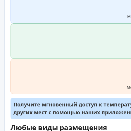
м
м
Получите мгновенный доступ к температу
других мест с помощью наших приложе
Любые виды размещения