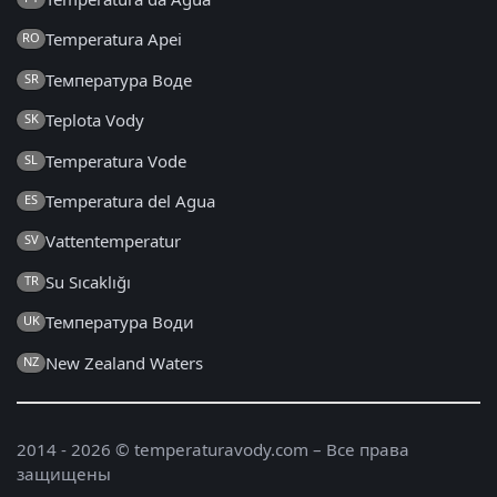
Temperatura Apei
RO
Температура Воде
SR
Teplota Vody
SK
Temperatura Vode
SL
Temperatura del Agua
ES
Vattentemperatur
SV
Su Sıcaklığı
TR
Температура Води
UK
New Zealand Waters
NZ
2014 - 2026 © temperaturavody.com – Все права
защищены