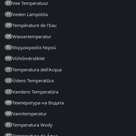
Vee Temperatuur
ET
Veden Lämpötila
FI
Température de l'Eau
FR
Wassertemperatur
DE
Θερμοκρασία Νερού
EL
Vízhőmérséklet
HU
Temperatura dell'Acqua
IT
Ūdens Temperatūra
LV
Vandens Temperatūra
LT
Температура на Водата
MK
Vanntemperatur
NO
Temperatura Wody
PL
Temperatura da Água
PT