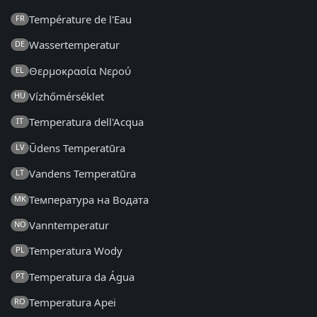
Température de l'Eau
FR
Wassertemperatur
DE
Θερμοκρασία Νερού
EL
Vízhőmérséklet
HU
Temperatura dell'Acqua
IT
Ūdens Temperatūra
LV
Vandens Temperatūra
LT
Температура на Водата
MK
Vanntemperatur
NO
Temperatura Wody
PL
Temperatura da Água
PT
Temperatura Apei
RO