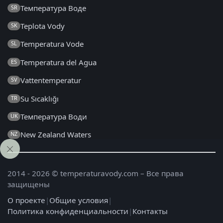
Температура Воде
SR
Teplota Vody
SK
Temperatura Vode
SL
Temperatura del Agua
ES
Vattentemperatur
SV
Su Sıcaklığı
TR
Температура Води
UK
New Zealand Waters
NZ
2014 - 2026 © temperaturavody.com – Все права
защищены
О проекте
|
Общие условия
|
Политика конфиденциальности
|
Контакты