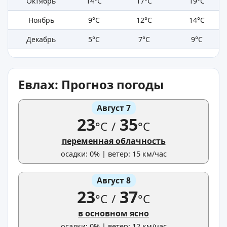
Октябрь
14°C
17°C
19°C
Ноябрь
9°C
12°C
14°C
Декабрь
5°C
7°C
9°C
Евлах: Прогноз погоды
Август 7
23
35
°C
/
°C
переменная облачность
осадки: 0% | ветер: 15 км/час
Август 8
23
37
°C
/
°C
в основном ясно
осадки: 0% | ветер: 12 км/час