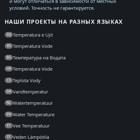
и могут отличаться в зависимости от местных
условий. Точность не гарантируется.
НАШИ ПРОЕКТЫ НА РАЗНЫХ ЯЗЫКАХ
Temperatura e Ujit
SQ
Temperatura Vode
BS
Температура на Водата
BG
Temperatura Vode
HR
Teplota Vody
CS
Vandtemperatur
DA
Watertemperatuur
NL
Water Temperature
EN
Vee Temperatuur
ET
Veden Lämpötila
FI