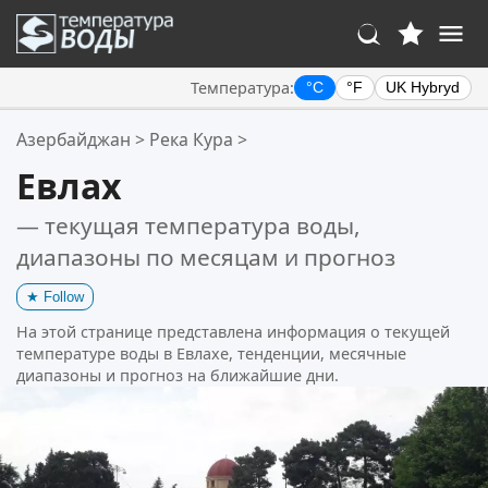
Температура:
°C
°F
UK Hybryd
Ваше избранное:
Азербайджан
>
Река Кура
>
Ваш список избранного пуст.
Евлах
— текущая температура воды,
диапазоны по месяцам и прогноз
★
Follow
На этой странице представлена информация о текущей
температуре воды в Евлахе, тенденции, месячные
диапазоны и прогноз на ближайшие дни.