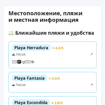
Местоположение, пляжи
и местная информация
Ближайшие пляжи и удобства
Playa Herradura
⭐ 4.3/5
🌊 Песок
📍
🏊‍♀️
🅿️
🤿
🏄‍♀️
☕
Playa Fantasia
⭐ 3.5/5
🌊 Песок
📍
Playa Escondida
⭐ 2.8/5