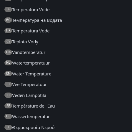
Temperatura Vode
BS
Температура на Водата
BG
Temperatura Vode
HR
Teplota Vody
CS
Vandtemperatur
DA
Watertemperatuur
NL
Water Temperature
EN
Vee Temperatuur
ET
Veden Lämpötila
FI
Température de l'Eau
FR
Wassertemperatur
DE
Θερμοκρασία Νερού
EL