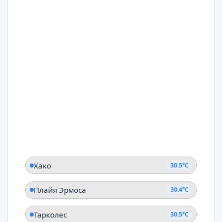
Хако
30.5°C
Плайя Эрмоса
30.4°C
Тарколес
30.5°C