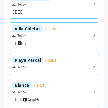
🌊 Песок
📍
🏊‍♀️
🏄‍♀️
Villa Caletas
⭐ 3.3/5
🌊 Песок
📍
🏊‍♀️
🅿️
🤿
Playa Pascal
⭐ 3.5/5
🌊 Песок
📍
Blanca
⭐ 5.0/5
🌊 Песок
📍
🏊‍♀️
🏄‍♀️
🅿️
🚾
🤿
☕