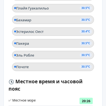
Плайя Гуакалильо
30.5°C
Бахамар
30.5°C
Эстерилос Оест
30.4°C
Пакера
30.5°C
Эль Робле
30.5°C
Почоте
30.5°C
Местное время и часовой
пояс
✅ Местное море
20:26