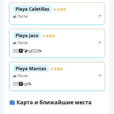
Playa Caletillas
⭐ 3.5/5
🌊 Песок
📍
Playa Jaco
⭐ 4.8/5
🌊 Песок
📍
🏊‍♀️
🅿️
🚾
🤿
🏄‍♀️
☕
Playa Mantas
⭐ 3.9/5
🌊 Песок
📍
🏊‍♀️
🅿️
🤿
☕
Карта и ближайшие места