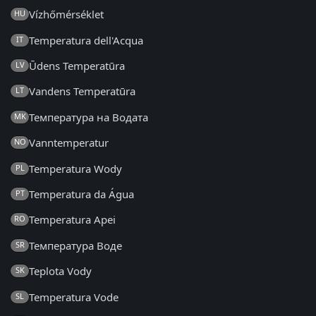
Vízhőmérséklet
HU
Temperatura dell'Acqua
IT
Ūdens Temperatūra
LV
Vandens Temperatūra
LT
Температура на Водата
MK
Vanntemperatur
NO
Temperatura Wody
PL
Temperatura da Água
PT
Temperatura Apei
RO
Температура Воде
SR
Teplota Vody
SK
Temperatura Vode
SL