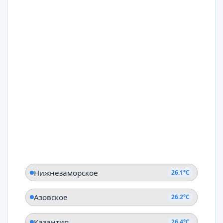
Нижнезаморское
26.1°C
Азовское
26.2°C
Казантип
26.4°C