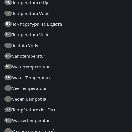
Temperatura e Ujit
SQ
Temperatura Vode
BS
Температура на Водата
BG
Temperatura Vode
HR
Teplota Vody
CS
Vandtemperatur
DA
Watertemperatuur
NL
Water Temperature
EN
Vee Temperatuur
ET
Veden Lämpötila
FI
Température de l'Eau
FR
Wassertemperatur
DE
Θερμοκρασία Νερού
EL