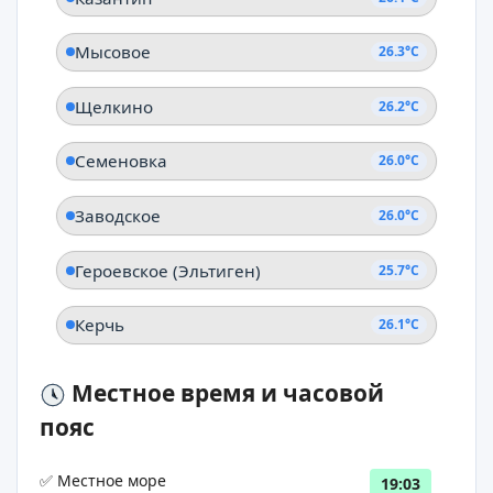
Мысовое
26.3°C
Щелкино
26.2°C
Семеновка
26.0°C
Заводское
26.0°C
Героевское (Эльтиген)
25.7°C
Керчь
26.1°C
Местное время и часовой
пояс
✅ Местное море
19:03