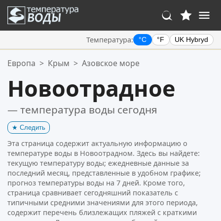
Температура:
°C
°F
UK Hybryd
Ваше избранное:
Европа
>
Крым
>
Азовское море
Ваш список избранного пуст.
Новоотрадное
— температура воды сегодня
★
Следить
Эта страница содержит актуальную информацию о
температуре воды в Новоотрадном. Здесь вы найдете:
текущую температуру воды; ежедневные данные за
последний месяц, представленные в удобном графике;
прогноз температуры воды на 7 дней. Кроме того,
страница сравнивает сегодняшний показатель с
типичными средними значениями для этого периода,
содержит перечень близлежащих пляжей с краткими