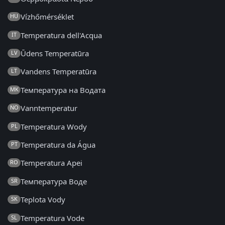
Vízhőmérséklet
HU
Temperatura dell'Acqua
IT
Ūdens Temperatūra
LV
Vandens Temperatūra
LT
Температура на Водата
MK
Vanntemperatur
NO
Temperatura Wody
PL
Temperatura da Água
PT
Temperatura Apei
RO
Температура Воде
SR
Teplota Vody
SK
Temperatura Vode
SL