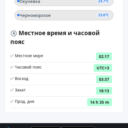
Окуневка
23.7°C
Черноморское
23.6°C
Местное время и часовой
пояс
✅ Местное море
02:17
✅ Часовой пояс
UTC+3
✅ Восход
03:37
✅ Закат
18:13
✅ Прод. дня
14 h 35 m