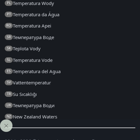
Temperatura Wody
PL
Temperatura da Água
PT
Temperatura Apei
RO
Температура Воде
SR
Teplota Vody
SK
Temperatura Vode
SL
Temperatura del Agua
ES
Vattentemperatur
SV
Su Sıcaklığı
TR
Температура Води
UK
New Zealand Waters
NZ