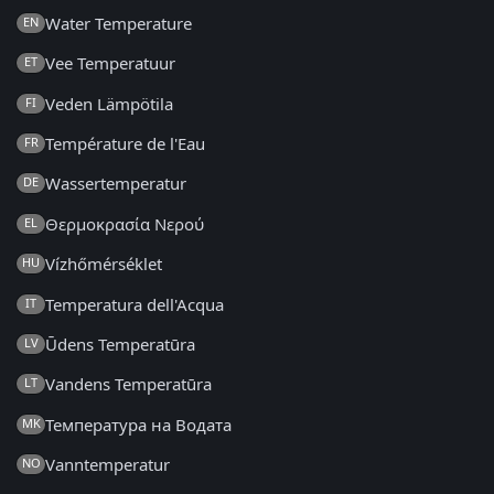
Water Temperature
EN
Vee Temperatuur
ET
Veden Lämpötila
FI
Température de l'Eau
FR
Wassertemperatur
DE
Θερμοκρασία Νερού
EL
Vízhőmérséklet
HU
Temperatura dell'Acqua
IT
Ūdens Temperatūra
LV
Vandens Temperatūra
LT
Температура на Водата
MK
Vanntemperatur
NO