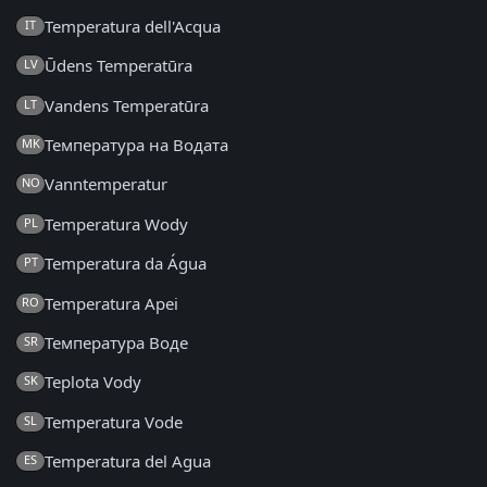
Temperatura dell'Acqua
IT
Ūdens Temperatūra
LV
Vandens Temperatūra
LT
Температура на Водата
MK
Vanntemperatur
NO
Temperatura Wody
PL
Temperatura da Água
PT
Temperatura Apei
RO
Температура Воде
SR
Teplota Vody
SK
Temperatura Vode
SL
Temperatura del Agua
ES