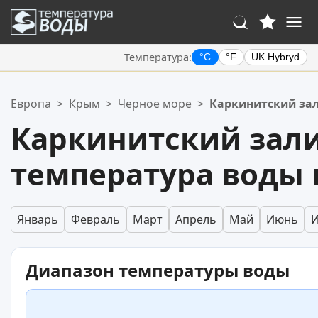
Температура:
°C
°F
UK Hybryd
Ваше избранное:
Европа
>
Крым
>
Черное море
>
Каркинитский за
Ваш список избранного пуст.
Каркинитский зал
температура воды 
Январь
Февраль
Март
Апрель
Май
Июнь
Диапазон температуры воды