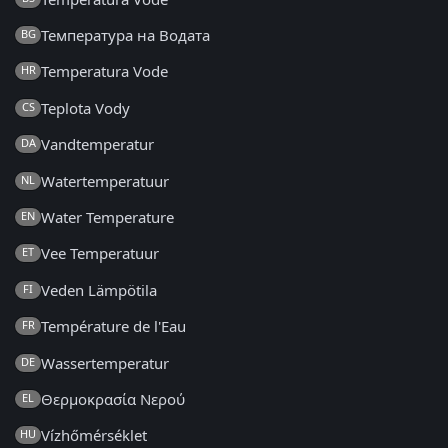
Температура на Водата
BG
Temperatura Vode
HR
Teplota Vody
CS
Vandtemperatur
DA
Watertemperatuur
NL
Water Temperature
EN
Vee Temperatuur
ET
Veden Lämpötila
FI
Température de l'Eau
FR
Wassertemperatur
DE
Θερμοκρασία Νερού
EL
Vízhőmérséklet
HU