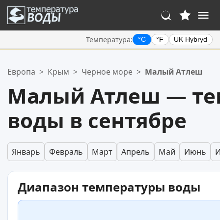
Температура:
°C
°F
UK Hybryd
Ваше избранное:
Европа
>
Крым
>
Черное море
>
Малый Атлеш
Ваш список избранного пуст.
Малый Атлеш — те
воды в сентябре
Январь
Февраль
Март
Апрель
Май
Июнь
Диапазон температуры воды