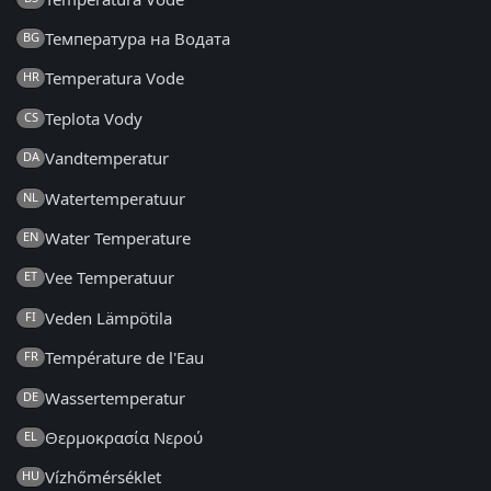
Температура на Водата
BG
Temperatura Vode
HR
Teplota Vody
CS
Vandtemperatur
DA
Watertemperatuur
NL
Water Temperature
EN
Vee Temperatuur
ET
Veden Lämpötila
FI
Température de l'Eau
FR
Wassertemperatur
DE
Θερμοκρασία Νερού
EL
Vízhőmérséklet
HU