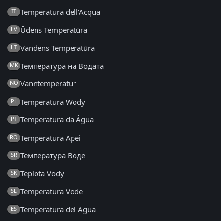
Temperatura dell'Acqua
IT
Ūdens Temperatūra
LV
Vandens Temperatūra
LT
Температура на Водата
MK
Vanntemperatur
NO
Temperatura Wody
PL
Temperatura da Água
PT
Temperatura Apei
RO
Температура Воде
SR
Teplota Vody
SK
Temperatura Vode
SL
Temperatura del Agua
ES