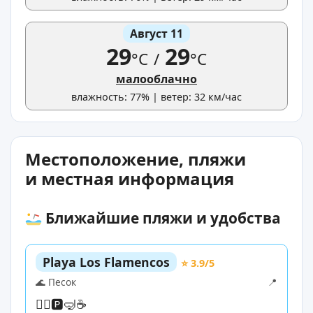
Август 11
29
29
°C
/
°C
малооблачно
влажность: 77% | ветер: 32 км/час
Местоположение, пляжи
и местная информация
Ближайшие пляжи и удобства
Playa Los Flamencos
⭐ 3.9/5
🌊 Песок
📍
🏊‍♀️
🅿️
🤿
☕