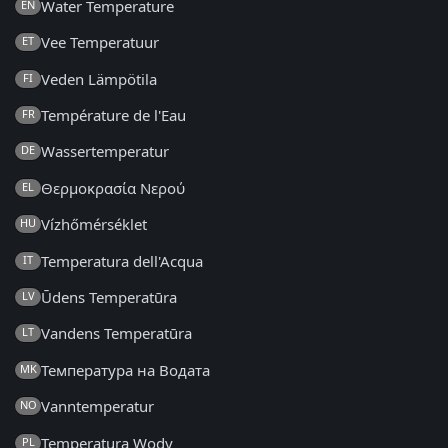
Water Temperature
EN
Vee Temperatuur
ET
Veden Lämpötila
FI
Température de l'Eau
FR
Wassertemperatur
DE
Θερμοκρασία Νερού
EL
Vízhőmérséklet
HU
Temperatura dell'Acqua
IT
Ūdens Temperatūra
LV
Vandens Temperatūra
LT
Температура на Водата
MK
Vanntemperatur
NO
Temperatura Wody
PL