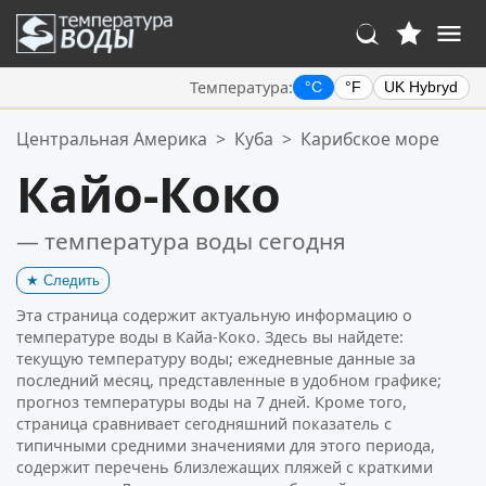
Температура:
°C
°F
UK Hybryd
Ваше избранное:
Центральная Америка
>
Куба
>
Карибское море
Ваш список избранного пуст.
Кайо-Коко
— температура воды сегодня
★
Следить
Эта страница содержит актуальную информацию о
температуре воды в Кайа-Коко. Здесь вы найдете:
текущую температуру воды; ежедневные данные за
последний месяц, представленные в удобном графике;
прогноз температуры воды на 7 дней. Кроме того,
страница сравнивает сегодняшний показатель с
типичными средними значениями для этого периода,
содержит перечень близлежащих пляжей с краткими