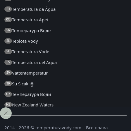
Temperatura da Água
PT
Temperatura Apei
RO
Температура Воде
SR
Teplota Vody
SK
Temperatura Vode
SL
Temperatura del Agua
ES
Vattentemperatur
SV
Su Sıcaklığı
TR
Температура Води
UK
New Zealand Waters
NZ
2014 - 2026 © temperaturavody.com – Все права