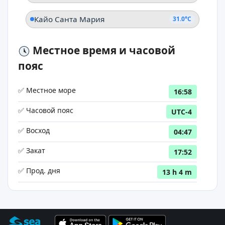
Кайо Санта Мария
31.0°C
Местное время и часовой
пояс
✅ Местное море
16:58
✅ Часовой пояс
UTC-4
✅ Восход
04:47
✅ Закат
17:52
✅ Прод. дня
13 h 4 m