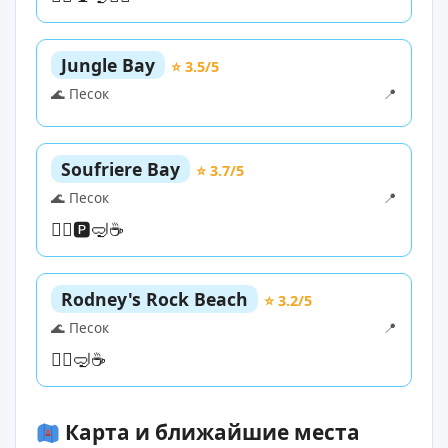
Jungle Bay
⭐ 3.5/5
🌊 Песок
📍
Soufriere Bay
⭐ 3.7/5
🌊 Песок
📍
🏊‍♀️
🅿️
🤿
☕
Rodney's Rock Beach
⭐ 3.2/5
🌊 Песок
📍
🏊‍♀️
🤿
☕
Карта и ближайшие места