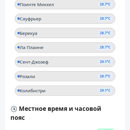
Поинте Микхел
28.7°C
Сауфрьер
28.7°C
Берекуа
28.7°C
Ла Плаине
28.7°C
Сент-Джозеф
29.1°C
Розали
28.7°C
Колибистри
29.1°C
Местное время и часовой
пояс