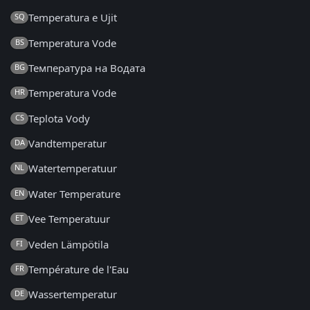
Temperatura e Ujit
SQ
Temperatura Vode
BS
Температура на Водата
BG
Temperatura Vode
HR
Teplota Vody
CS
Vandtemperatur
DA
Watertemperatuur
NL
Water Temperature
EN
Vee Temperatuur
ET
Veden Lämpötila
FI
Température de l'Eau
FR
Wassertemperatur
DE