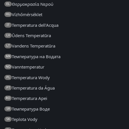
Θερμοκρασία Νερού
EL
Vízhőmérséklet
HU
Temperatura dell'Acqua
IT
Ūdens Temperatūra
LV
Vandens Temperatūra
LT
Температура на Водата
MK
Vanntemperatur
NO
Temperatura Wody
PL
Temperatura da Água
PT
Temperatura Apei
RO
Температура Воде
SR
Teplota Vody
SK