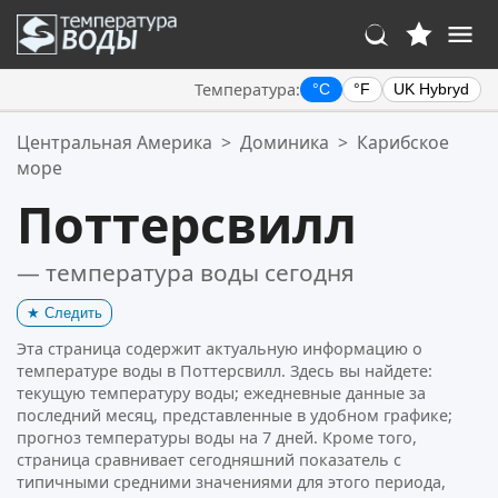
Температура:
°C
°F
UK Hybryd
Ваше избранное:
Центральная Америка
>
Доминика
>
Карибское
Ваш список избранного пуст.
море
Поттерсвилл
— температура воды сегодня
★
Следить
Эта страница содержит актуальную информацию о
температуре воды в Поттерсвилл. Здесь вы найдете:
текущую температуру воды; ежедневные данные за
последний месяц, представленные в удобном графике;
прогноз температуры воды на 7 дней. Кроме того,
страница сравнивает сегодняшний показатель с
типичными средними значениями для этого периода,