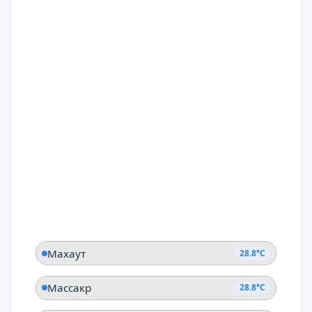
Махаут
28.8°C
Массакр
28.8°C