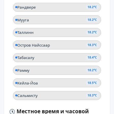
Рандвере
18.2°C
Мууга
18.2°C
Таллинн
18.2°C
Остров Найссаар
18.3°C
Табасалу
18.4°C
Рамму
18.2°C
Кейла-Йоа
18.5°C
Сальмисту
18.3°C
Местное время и часовой