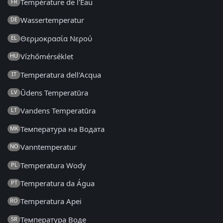
Température de l'Eau
FR
Wassertemperatur
DE
Θερμοκρασία Νερού
EL
Vízhőmérséklet
HU
Temperatura dell'Acqua
IT
Ūdens Temperatūra
LV
Vandens Temperatūra
LT
Температура на Водата
MK
Vanntemperatur
NO
Temperatura Wody
PL
Temperatura da Água
PT
Temperatura Apei
RO
Температура Воде
SR