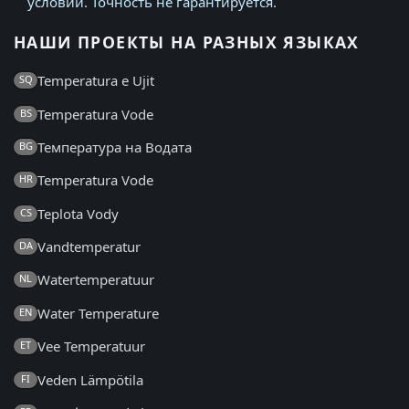
условий. Точность не гарантируется.
НАШИ ПРОЕКТЫ НА РАЗНЫХ ЯЗЫКАХ
Temperatura e Ujit
SQ
Temperatura Vode
BS
Температура на Водата
BG
Temperatura Vode
HR
Teplota Vody
CS
Vandtemperatur
DA
Watertemperatuur
NL
Water Temperature
EN
Vee Temperatuur
ET
Veden Lämpötila
FI