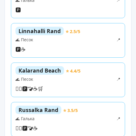
🌊 Галька
📍
🅿️
Linnahalli Rand
⭐ 2.5/5
🌊 Песок
📍
🅿️
☕
Kalarand Beach
⭐ 4.4/5
🌊 Песок
📍
🏄‍♀️
🅿️
🚾
☕
🛒
Russalka Rand
⭐ 3.5/5
🌊 Галька
📍
🏄‍♀️
🅿️
🚾
☕