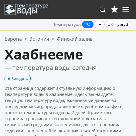
Температура:
°C
°F
UK Hybryd
Ваше избранное:
Европа
>
Эстония
>
Финский залив
Ваш список избранного пуст.
Хаабнееме
— температура воды сегодня
★
Следить
Эта страница содержит актуальную информацию о
температуре воды в Хаабнееме. Здесь вы найдете:
текущую температуру воды; ежедневные данные за
последний месяц, представленные в удобном графике;
прогноз температуры воды на 7 дней. Кроме того,
страница сравнивает сегодняшний показатель с
типичными средними значениями для этого периода,
содержит перечень близлежащих пляжей с краткими