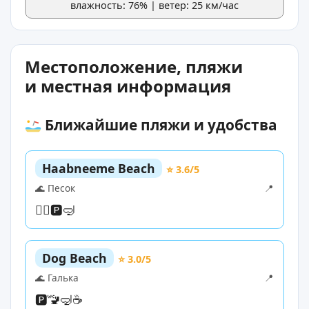
влажность: 76% | ветер: 25 км/час
Местоположение, пляжи
и местная информация
Ближайшие пляжи и удобства
Haabneeme Beach
⭐ 3.6/5
🌊 Песок
📍
🏊‍♀️
🅿️
🤿
Dog Beach
⭐ 3.0/5
🌊 Галька
📍
🅿️
🚾
🤿
☕