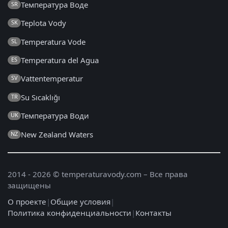
Температура Воде
SR
Teplota Vody
SK
Temperatura Vode
SL
Temperatura del Agua
ES
Vattentemperatur
SV
Su Sıcaklığı
TR
Температура Води
UK
New Zealand Waters
NZ
2014 - 2026 © temperaturavody.com – Все права
защищены
О проекте
|
Общие условия
|
Политика конфиденциальности
|
Контакты