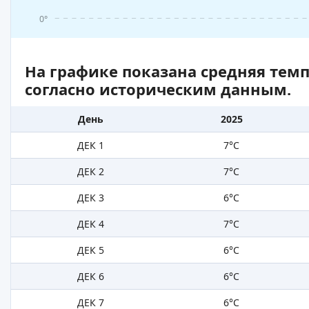
0°
На графике показана средняя тем
согласно историческим данным.
День
2025
ДЕК 1
7°C
ДЕК 2
7°C
ДЕК 3
6°C
ДЕК 4
7°C
ДЕК 5
6°C
ДЕК 6
6°C
ДЕК 7
6°C