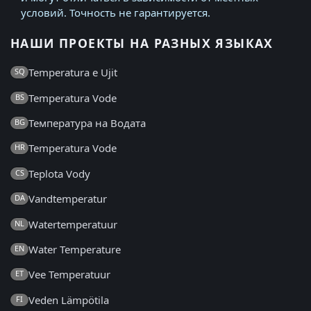
условий. Точность не гарантируется.
НАШИ ПРОЕКТЫ НА РАЗНЫХ ЯЗЫКАХ
Temperatura e Ujit
SQ
Temperatura Vode
BS
Температура на Водата
BG
Temperatura Vode
HR
Teplota Vody
CS
Vandtemperatur
DA
Watertemperatuur
NL
Water Temperature
EN
Vee Temperatuur
ET
Veden Lämpötila
FI