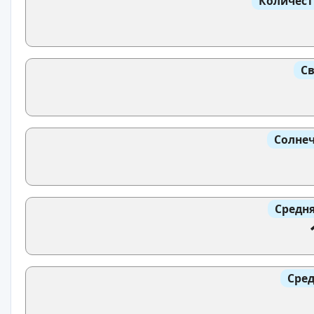
Количест
Св
Солнеч
Средня
Сред