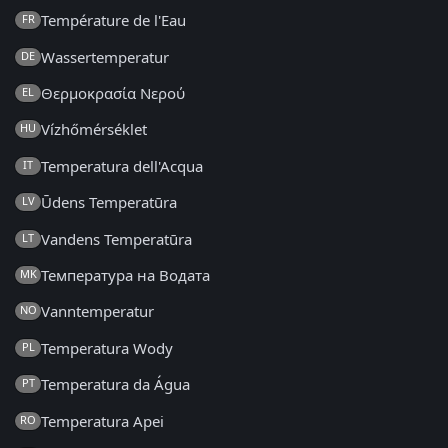
Température de l'Eau
FR
Wassertemperatur
DE
Θερμοκρασία Νερού
EL
Vízhőmérséklet
HU
Temperatura dell'Acqua
IT
Ūdens Temperatūra
LV
Vandens Temperatūra
LT
Температура на Водата
MK
Vanntemperatur
NO
Temperatura Wody
PL
Temperatura da Água
PT
Temperatura Apei
RO