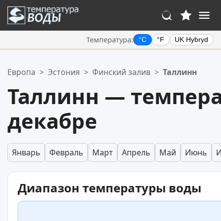
Температура:
°C
°F
UK Hybryd
Ваше избранное:
Европа
>
Эстония
>
Финский залив
>
Таллинн
Ваш список избранного пуст.
Таллинн — темпера
декабре
Январь
Февраль
Март
Апрель
Май
Июнь
Диапазон температуры воды