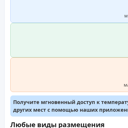
м
м
Получите мгновенный доступ к температу
других мест с помощью наших приложе
Любые виды размещения