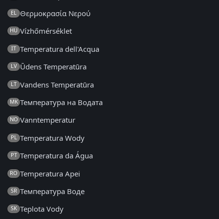
Θερμοκρασία Νερού
EL
Vízhőmérséklet
HU
Temperatura dell'Acqua
IT
Ūdens Temperatūra
LV
Vandens Temperatūra
LT
Температура на Водата
MK
Vanntemperatur
NO
Temperatura Wody
PL
Temperatura da Água
PT
Temperatura Apei
RO
Температура Воде
SR
Teplota Vody
SK