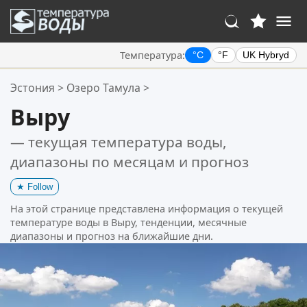
Температура:
°C
°F
UK Hybryd
Ваше избранное:
Эстония
>
Озеро Тамула
>
Ваш список избранного пуст.
Выру
— текущая температура воды,
диапазоны по месяцам и прогноз
★
Follow
На этой странице представлена информация о текущей
температуре воды в Выру, тенденции, месячные
диапазоны и прогноз на ближайшие дни.