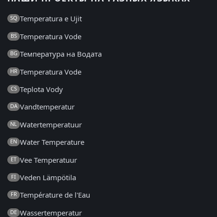
Temperatura e Ujit
SQ
Temperatura Vode
BS
Температура на Водата
BG
Temperatura Vode
HR
Teplota Vody
CS
Vandtemperatur
DA
Watertemperatuur
NL
Water Temperature
EN
Vee Temperatuur
ET
Veden Lämpötila
FI
Température de l'Eau
FR
Wassertemperatur
DE