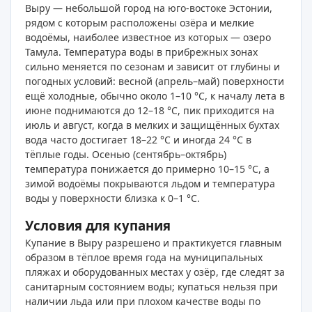
Выру — небольшой город на юго-востоке Эстонии,
рядом с которым расположены озёра и мелкие
водоёмы, наиболее известное из которых — озеро
Тамула. Температура воды в прибрежных зонах
сильно меняется по сезонам и зависит от глубины и
погодных условий: весной (апрель–май) поверхности
ещё холодные, обычно около 1–10 °C, к началу лета в
июне поднимаются до 12–18 °C, пик приходится на
июль и август, когда в мелких и защищённых бухтах
вода часто достигает 18–22 °C и иногда 24 °C в
тёплые годы. Осенью (сентябрь–октябрь)
температура понижается до примерно 10–15 °C, а
зимой водоёмы покрываются льдом и температура
воды у поверхности близка к 0–1 °C.
Условия для купания
Купание в Выру разрешено и практикуется главным
образом в тёплое время года на муниципальных
пляжах и оборудованных местах у озёр, где следят за
санитарным состоянием воды; купаться нельзя при
наличии льда или при плохом качестве воды по