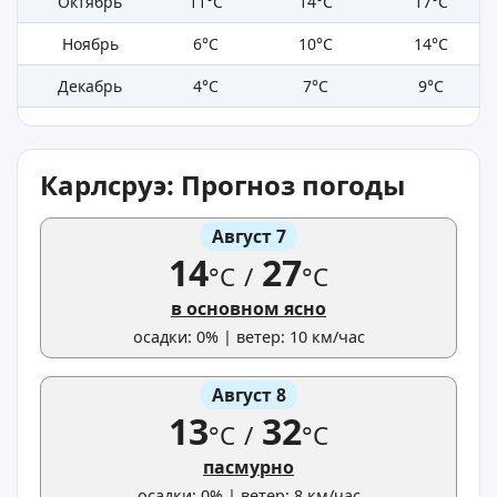
Октябрь
11°C
14°C
17°C
Ноябрь
6°C
10°C
14°C
Декабрь
4°C
7°C
9°C
Карлсруэ: Прогноз погоды
Август 7
14
27
°C
/
°C
в основном ясно
осадки: 0% | ветер: 10 км/час
Август 8
13
32
°C
/
°C
пасмурно
осадки: 0% | ветер: 8 км/час