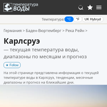
Температура:
°C
°F
UK Hybryd
Ваше избранное:
Германия
>
Баден-Вюртемберг
>
Река Рейн
>
Ваш список избранного пуст.
Карлсруэ
— текущая температура воды,
диапазоны по месяцам и прогноз
★
Follow
На этой странице представлена информация о текущей
температуре воды в Карлсруэ, тенденции, месячные
диапазоны и прогноз на ближайшие дни.