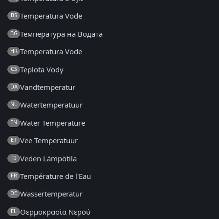
Temperatura Vode
BS
Температура на Водата
BG
Temperatura Vode
HR
Teplota Vody
CS
Vandtemperatur
DA
Watertemperatuur
NL
Water Temperature
EN
Vee Temperatuur
ET
Veden Lämpötila
FI
Température de l'Eau
FR
Wassertemperatur
DE
Θερμοκρασία Νερού
EL