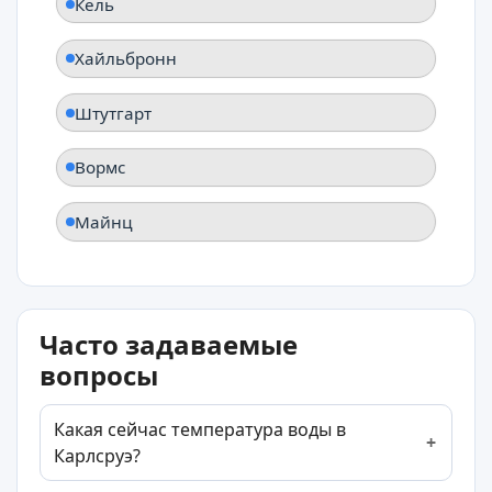
Кель
Хайльбронн
Штутгарт
Вормс
Майнц
Часто задаваемые
вопросы
Какая сейчас температура воды в
Карлсруэ?