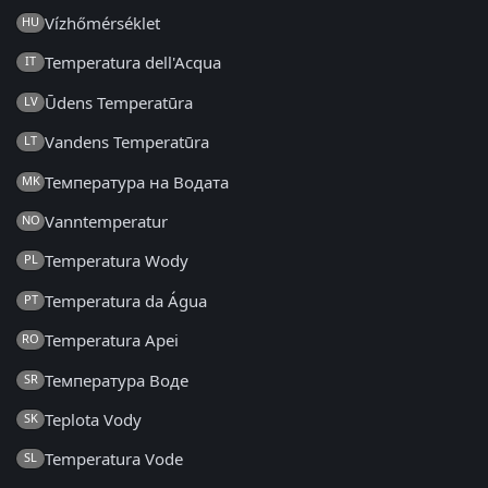
Vízhőmérséklet
HU
Temperatura dell'Acqua
IT
Ūdens Temperatūra
LV
Vandens Temperatūra
LT
Температура на Водата
MK
Vanntemperatur
NO
Temperatura Wody
PL
Temperatura da Água
PT
Temperatura Apei
RO
Температура Воде
SR
Teplota Vody
SK
Temperatura Vode
SL