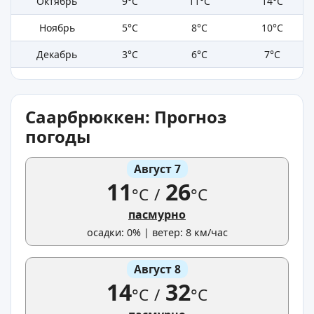
Октябрь
9°C
11°C
14°C
Ноябрь
5°C
8°C
10°C
Декабрь
3°C
6°C
7°C
Саарбрюккен: Прогноз
погоды
Август 7
11
26
°C
/
°C
пасмурно
осадки: 0% | ветер: 8 км/час
Август 8
14
32
°C
/
°C