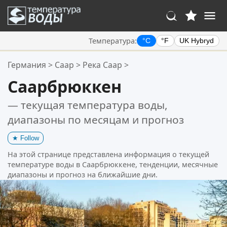
Температура:
°C
°F
UK Hybryd
Ваше избранное:
Германия
>
Саар
>
Река Саар
>
Ваш список избранного пуст.
Саарбрюккен
— текущая температура воды,
диапазоны по месяцам и прогноз
★
Follow
На этой странице представлена информация о текущей
температуре воды в Саарбрюккене, тенденции, месячные
диапазоны и прогноз на ближайшие дни.