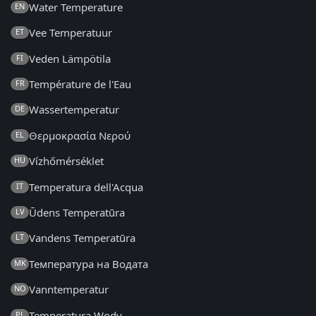
Water Temperature
EN
Vee Temperatuur
ET
Veden Lämpötila
FI
Température de l'Eau
FR
Wassertemperatur
DE
Θερμοκρασία Νερού
EL
Vízhőmérséklet
HU
Temperatura dell'Acqua
IT
Ūdens Temperatūra
LV
Vandens Temperatūra
LT
Температура на Водата
MK
Vanntemperatur
NO
Temperatura Wody
PL