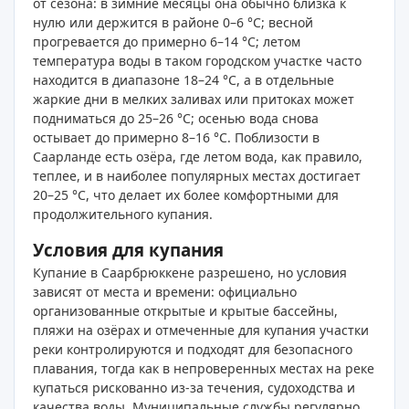
от сезона: в зимние месяцы она обычно близка к
нулю или держится в районе 0–6 °C; весной
прогревается до примерно 6–14 °C; летом
температура воды в таком городском участке часто
находится в диапазоне 18–24 °C, а в отдельные
жаркие дни в мелких заливах или притоках может
подниматься до 25–26 °C; осенью вода снова
остывает до примерно 8–16 °C. Поблизости в
Саарланде есть озёра, где летом вода, как правило,
теплее, и в наиболее популярных местах достигает
20–25 °C, что делает их более комфортными для
продолжительного купания.
Условия для купания
Купание в Саарбрюккене разрешено, но условия
зависят от места и времени: официально
организованные открытые и крытые бассейны,
пляжи на озёрах и отмеченные для купания участки
реки контролируются и подходят для безопасного
плавания, тогда как в непроверенных местах на реке
купаться рискованно из‑за течения, судоходства и
качества воды. Муниципальные службы регулярно