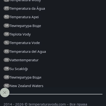
Temperatura da Água
PT
Temperatura Apei
RO
Температура Воде
SR
Teplota Vody
SK
Temperatura Vode
SL
Temperatura del Agua
ES
Vattentemperatur
SV
Su Sıcaklığı
TR
Температура Води
UK
New Zealand Waters
NZ
2014 - 2026 © temperaturavody.com – Все права