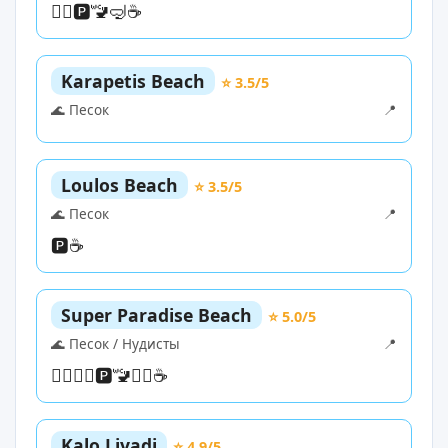
🏊‍♀️
🅿️
🚾
🤿
☕
Karapetis Beach
⭐ 3.5/5
🌊 Песок
📍
Loulos Beach
⭐ 3.5/5
🌊 Песок
📍
🅿️
☕
Super Paradise Beach
⭐ 5.0/5
🌊 Песок / Нудисты
📍
🏊‍♀️
🏄‍♀️
🅿️
🚾
🏄‍♀️
☕
Kalo Livadi
⭐ 4.9/5