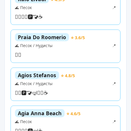
🌊 Песок
📍
🏊‍♀️
🏄‍♀️
🅿️
🚾
☕
Praia Do Roomerio
⭐ 3.6/5
🌊 Песок / Нудисты
📍
🏊‍♀️
Agios Stefanos
⭐ 4.8/5
🌊 Песок / Нудисты
📍
🏊‍♀️
🅿️
🚾
🤿
🏄‍♀️
☕
Agia Anna Beach
⭐ 4.6/5
🌊 Песок
📍
🏊‍♀️
🏄‍♀️
🅿️
🤿
☕