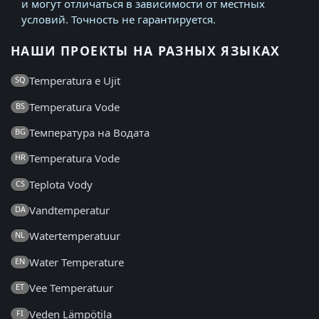
и могут отличаться в зависимости от местных
условий. Точность не гарантируется.
НАШИ ПРОЕКТЫ НА РАЗНЫХ ЯЗЫКАХ
Temperatura e Ujit
SQ
Temperatura Vode
BS
Температура на Водата
BG
Temperatura Vode
HR
Teplota Vody
CS
Vandtemperatur
DA
Watertemperatuur
NL
Water Temperature
EN
Vee Temperatuur
ET
Veden Lämpötila
FI