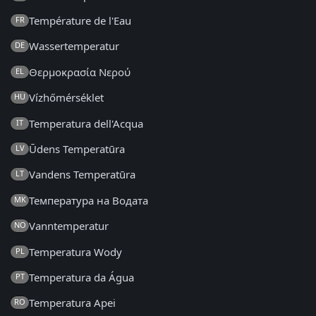
Température de l'Eau
FR
Wassertemperatur
DE
Θερμοκρασία Νερού
EL
Vízhőmérséklet
HU
Temperatura dell'Acqua
IT
Ūdens Temperatūra
LV
Vandens Temperatūra
LT
Температура на Водата
MK
Vanntemperatur
NO
Temperatura Wody
PL
Temperatura da Água
PT
Temperatura Apei
RO