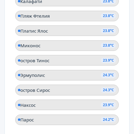
Калафати
23.8°C
Пляж Фтелия
23.8°C
Платис Ялос
23.8°C
Миконос
23.8°C
остров Тинос
23.9°C
Эрмуполис
24.3°C
остров Сирос
24.3°C
Наксос
23.9°C
Парос
24.2°C