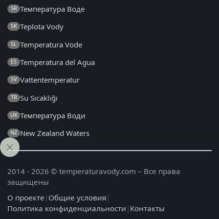
Температура Воде
SR
Teplota Vody
SK
Temperatura Vode
SL
Temperatura del Agua
ES
Vattentemperatur
SV
Su Sıcaklığı
TR
Температура Води
UK
New Zealand Waters
NZ
2014 - 2026 © temperaturavody.com – Все права
защищены
О проекте
|
Общие условия
|
Политика конфиденциальности
|
Контакты