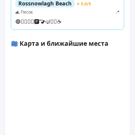
Rossnowlagh Beach
⭐ 5.0/5
🌊 Песок
📍
🔵
🏊‍♀️
🏄‍♀️
🅿️
🚾
🤿
🏄‍♀️
☕
Карта и ближайшие места