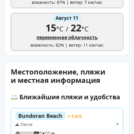
влажность: 87% | ветер: 7 км/час
Август 11
15
22
°C
/
°C
переменная облачность
влажность: 82% | ветер: 11 км/час
Местоположение, пляжи
и местная информация
Ближайшие пляжи и удобства
Bundoran Beach
⭐ 5.0/5
🌊 Песок
📍
🔵
🏊‍♀️
🏄‍♀️
🅿️
🚾
🏄‍♀️
☕