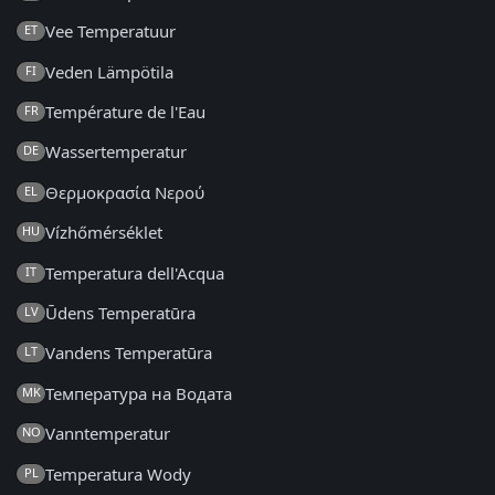
Vee Temperatuur
ET
Veden Lämpötila
FI
Température de l'Eau
FR
Wassertemperatur
DE
Θερμοκρασία Νερού
EL
Vízhőmérséklet
HU
Temperatura dell'Acqua
IT
Ūdens Temperatūra
LV
Vandens Temperatūra
LT
Температура на Водата
MK
Vanntemperatur
NO
Temperatura Wody
PL