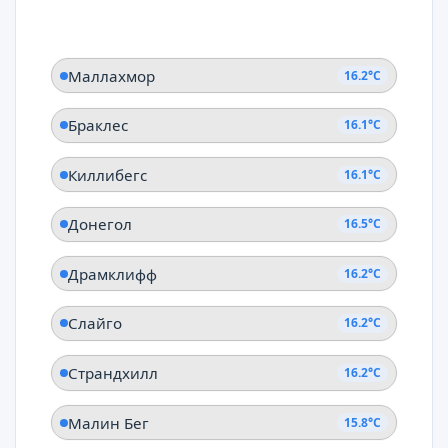
Маллахмор
16.2°C
Браклес
16.1°C
Киллибегс
16.1°C
Донегол
16.5°C
Драмклифф
16.2°C
Слайго
16.2°C
Страндхилл
16.2°C
Малин Бег
15.8°C