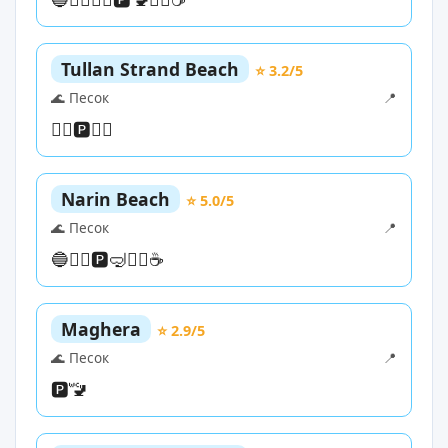
Tullan Strand Beach
⭐ 3.2/5
🌊 Песок
📍
🏊‍♀️
🅿️
🏄‍♀️
Narin Beach
⭐ 5.0/5
🌊 Песок
📍
🔵
🏊‍♀️
🅿️
🤿
🏄‍♀️
☕
Maghera
⭐ 2.9/5
🌊 Песок
📍
🅿️
🚾