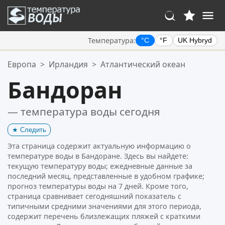
Температура:
°C
°F
UK Hybryd
Ваше избранное:
Европа
>
Ирландия
>
Атлантический океан
Ваш список избранного пуст.
Бандоран
— температура воды сегодня
★
Следить
Эта страница содержит актуальную информацию о
температуре воды в Бандоране. Здесь вы найдете:
текущую температуру воды; ежедневные данные за
последний месяц, представленные в удобном графике;
прогноз температуры воды на 7 дней. Кроме того,
страница сравнивает сегодняшний показатель с
типичными средними значениями для этого периода,
содержит перечень близлежащих пляжей с краткими