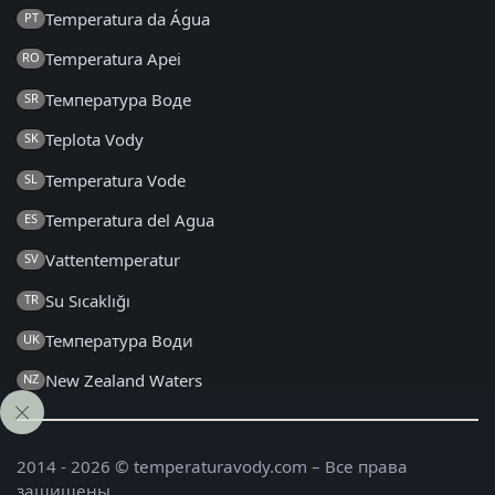
Temperatura da Água
PT
Temperatura Apei
RO
Температура Воде
SR
Teplota Vody
SK
Temperatura Vode
SL
Temperatura del Agua
ES
Vattentemperatur
SV
Su Sıcaklığı
TR
Температура Води
UK
New Zealand Waters
NZ
2014 - 2026 © temperaturavody.com – Все права
защищены