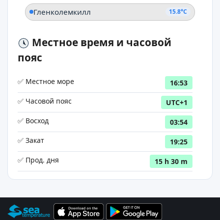
Гленколемкилл
15.8°C
Местное время и часовой
пояс
✅ Местное море
16:53
✅ Часовой пояс
UTC+1
✅ Восход
03:54
✅ Закат
19:25
✅ Прод. дня
15 h 30 m