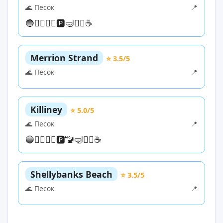
🌊 Песок
📍
🔵
🏊‍♀️
🏄‍♀️
🅿️
🤿
🏄‍♀️
☕
Merrion Strand
⭐ 3.5/5
🌊 Песок
📍
Killiney
⭐ 5.0/5
🌊 Песок
📍
🔵
🏊‍♀️
🏄‍♀️
🅿️
🚾
🤿
🏄‍♀️
☕
Shellybanks Beach
⭐ 3.5/5
🌊 Песок
📍