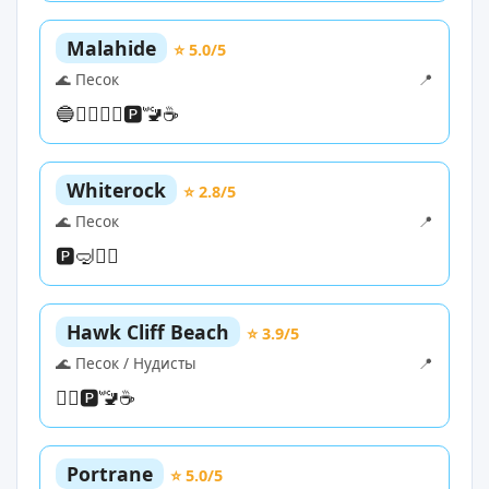
Malahide
⭐ 5.0/5
🌊 Песок
📍
🔵
🏊‍♀️
🏄‍♀️
🅿️
🚾
☕
Whiterock
⭐ 2.8/5
🌊 Песок
📍
🅿️
🤿
🏄‍♀️
Hawk Cliff Beach
⭐ 3.9/5
🌊 Песок / Нудисты
📍
🏊‍♀️
🅿️
🚾
☕
Portrane
⭐ 5.0/5