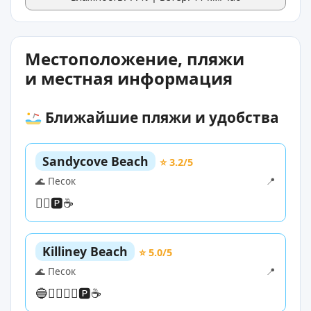
Местоположение, пляжи
и местная информация
Ближайшие пляжи и удобства
Sandycove Beach
⭐ 3.2/5
🌊 Песок
📍
🏊‍♀️
🅿️
☕
Killiney Beach
⭐ 5.0/5
🌊 Песок
📍
🔵
🏊‍♀️
🏄‍♀️
🅿️
☕