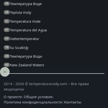
Температура Воде
SR
Teplota Vody
SK
Temperatura Vode
SL
Temperatura del Agua
ES
Vattentemperatur
SV
Su Sıcaklığı
TR
Температура Води
UK
New Zealand Waters
NZ
2014 - 2026 © temperaturavody.com – Все права
защищены
О проекте
|
Общие условия
|
Политика конфиденциальности
|
Контакты