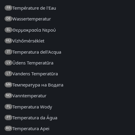
Température de l'Eau
FR
Wassertemperatur
DE
Θερμοκρασία Νερού
EL
Vízhőmérséklet
HU
Temperatura dell'Acqua
IT
Ūdens Temperatūra
LV
Vandens Temperatūra
LT
Температура на Водата
MK
Vanntemperatur
NO
Temperatura Wody
PL
Temperatura da Água
PT
Temperatura Apei
RO