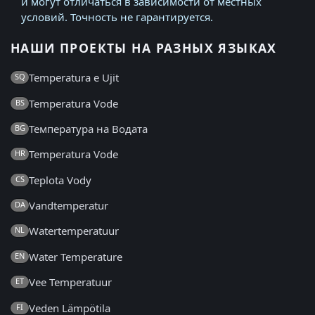
и могут отличаться в зависимости от местных
условий. Точность не гарантируется.
НАШИ ПРОЕКТЫ НА РАЗНЫХ ЯЗЫКАХ
Temperatura e Ujit
SQ
Temperatura Vode
BS
Температура на Водата
BG
Temperatura Vode
HR
Teplota Vody
CS
Vandtemperatur
DA
Watertemperatuur
NL
Water Temperature
EN
Vee Temperatuur
ET
Veden Lämpötila
FI