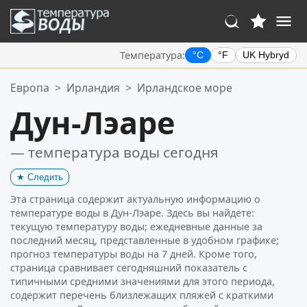
Температура:
°C
°F
UK Hybryd
Ваше избранное:
Европа
>
Ирландия
>
Ирландское море
Ваш список избранного пуст.
Дун-Лэаре
— температура воды сегодня
★
Следить
Эта страница содержит актуальную информацию о
температуре воды в Дун-Лэаре. Здесь вы найдете:
текущую температуру воды; ежедневные данные за
последний месяц, представленные в удобном графике;
прогноз температуры воды на 7 дней. Кроме того,
страница сравнивает сегодняшний показатель с
типичными средними значениями для этого периода,
содержит перечень близлежащих пляжей с краткими