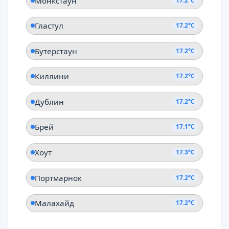
Монкстаун
17.2°C
Гластул
17.2°C
Бутерстаун
17.2°C
Киллини
17.2°C
Дублин
17.2°C
Брей
17.1°C
Хоут
17.3°C
Портмарнок
17.2°C
Малахайд
17.2°C