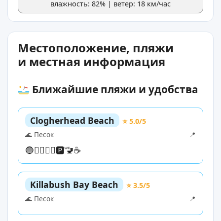
влажность: 82% | ветер: 18 км/час
Местоположение, пляжи
и местная информация
Ближайшие пляжи и удобства
Clogherhead Beach
⭐ 5.0/5
🌊 Песок
📍
🔵
🏊‍♀️
🏄‍♀️
🅿️
🚾
☕
Killabush Bay Beach
⭐ 3.5/5
🌊 Песок
📍