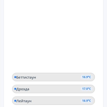
Беттистаун
16.9°C
Дроэда
17.0°C
Лейтаун
16.9°C