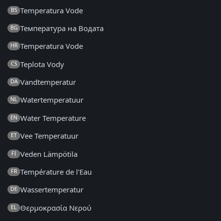
Temperatura Vode
BS
Температура на Водата
BG
Temperatura Vode
HR
Teplota Vody
CS
Vandtemperatur
DA
Watertemperatuur
NL
Water Temperature
EN
Vee Temperatuur
ET
Veden Lämpötila
FI
Température de l'Eau
FR
Wassertemperatur
DE
Θερμοκρασία Νερού
EL