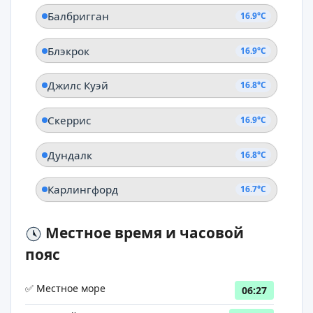
Балбригган
16.9°C
Блэкрок
16.9°C
Джилс Куэй
16.8°C
Скеррис
16.9°C
Дундалк
16.8°C
Карлингфорд
16.7°C
Местное время и часовой
пояс
✅ Местное море
06:27