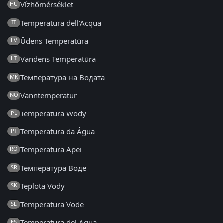
Vízhőmérséklet
HU
Temperatura dell'Acqua
IT
Ūdens Temperatūra
LV
Vandens Temperatūra
LT
Температура на Водата
MK
Vanntemperatur
NO
Temperatura Wody
PL
Temperatura da Água
PT
Temperatura Apei
RO
Температура Воде
SR
Teplota Vody
SK
Temperatura Vode
SL
Temperatura del Agua
ES