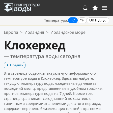
Температура:
°C
°F
UK Hybryd
Ваше избранное:
Европа
>
Ирландия
>
Ирландское море
Ваш список избранного пуст.
Клохерхед
— температура воды сегодня
★
Следить
Эта страница содержит актуальную информацию о
температуре воды в Клохерхед. Здесь вы найдете:
текущую температуру воды; ежедневные данные за
последний месяц, представленные в удобном графике;
прогноз температуры воды на 7 дней. Кроме того,
страница сравнивает сегодняшний показатель с
типичными средними значениями для этого периода,
содержит перечень близлежащих пляжей с краткими