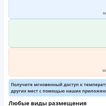
м
м
Получите мгновенный доступ к температу
других мест с помощью наших приложе
Любые виды размещения