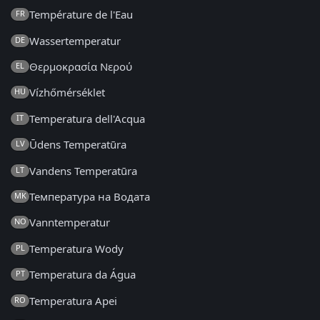
Température de l'Eau
FR
Wassertemperatur
DE
Θερμοκρασία Νερού
EL
Vízhőmérséklet
HU
Temperatura dell'Acqua
IT
Ūdens Temperatūra
LV
Vandens Temperatūra
LT
Температура на Водата
MK
Vanntemperatur
NO
Temperatura Wody
PL
Temperatura da Água
PT
Temperatura Apei
RO