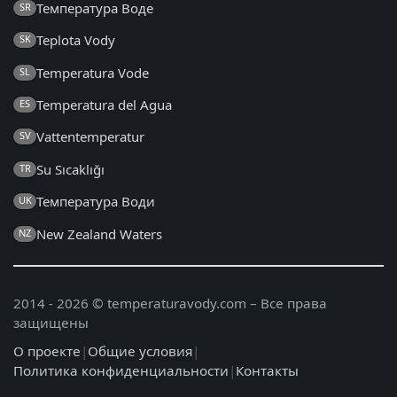
Температура Воде
SR
Teplota Vody
SK
Temperatura Vode
SL
Temperatura del Agua
ES
Vattentemperatur
SV
Su Sıcaklığı
TR
Температура Води
UK
New Zealand Waters
NZ
2014 - 2026 © temperaturavody.com – Все права
защищены
О проекте
|
Общие условия
|
Политика конфиденциальности
|
Контакты