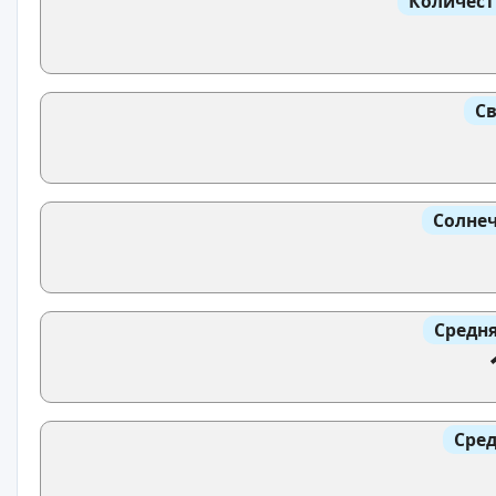
Количест
Св
Солнеч
Средня
Сред