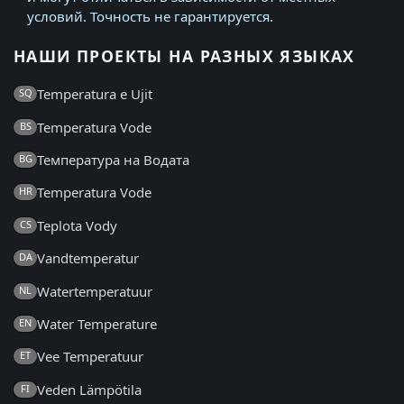
условий. Точность не гарантируется.
НАШИ ПРОЕКТЫ НА РАЗНЫХ ЯЗЫКАХ
Temperatura e Ujit
SQ
Temperatura Vode
BS
Температура на Водата
BG
Temperatura Vode
HR
Teplota Vody
CS
Vandtemperatur
DA
Watertemperatuur
NL
Water Temperature
EN
Vee Temperatuur
ET
Veden Lämpötila
FI