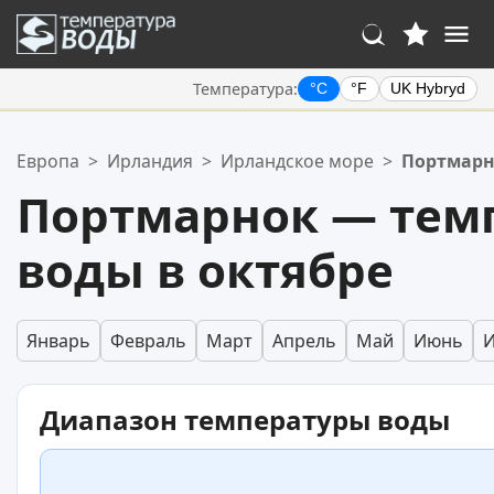
Температура:
°C
°F
UK Hybryd
Ваше избранное:
Европа
>
Ирландия
>
Ирландское море
>
Портмарн
Ваш список избранного пуст.
Портмарнок — тем
воды в октябре
Январь
Февраль
Март
Апрель
Май
Июнь
Диапазон температуры воды