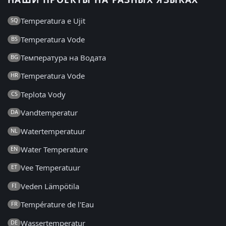
Temperatura e Ujit
SQ
Temperatura Vode
BS
Температура на Водата
BG
Temperatura Vode
HR
Teplota Vody
CS
Vandtemperatur
DA
Watertemperatuur
NL
Water Temperature
EN
Vee Temperatuur
ET
Veden Lämpötila
FI
Température de l'Eau
FR
Wassertemperatur
DE