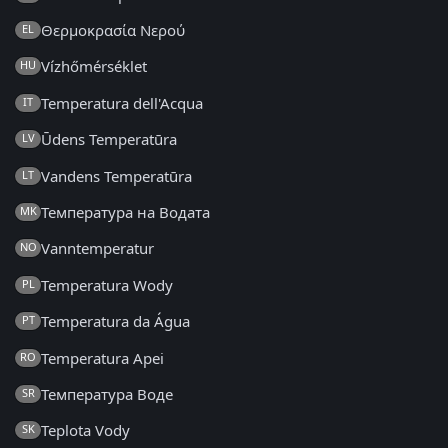
Θερμοκρασία Νερού
EL
Vízhőmérséklet
HU
Temperatura dell'Acqua
IT
Ūdens Temperatūra
LV
Vandens Temperatūra
LT
Температура на Водата
MK
Vanntemperatur
NO
Temperatura Wody
PL
Temperatura da Água
PT
Temperatura Apei
RO
Температура Воде
SR
Teplota Vody
SK