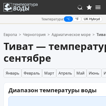
Температура:
°C
°F
UK Hybryd
Ваше избранное:
Европа
>
Черногория
>
Адриатическое море
>
Тива
Ваш список избранного пуст.
Тиват — температу
сентябре
Январь
Февраль
Март
Апрель
Май
Июнь
Диапазон температуры воды