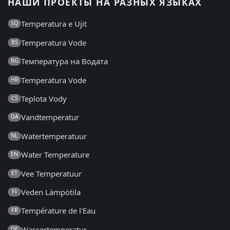
НАШИ ПРОЕКТЫ НА РАЗНЫХ ЯЗЫКАХ
Temperatura e Ujit
SQ
Temperatura Vode
BS
Температура на Водата
BG
Temperatura Vode
HR
Teplota Vody
CS
Vandtemperatur
DA
Watertemperatuur
NL
Water Temperature
EN
Vee Temperatuur
ET
Veden Lämpötila
FI
Température de l'Eau
FR
Wassertemperatur
DE