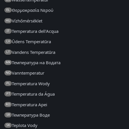
Θερμοκρασία Νερού
EL
Vízhőmérséklet
HU
Temperatura dell'Acqua
IT
Ūdens Temperatūra
LV
Vandens Temperatūra
LT
Температура на Водата
MK
Vanntemperatur
NO
Temperatura Wody
PL
Temperatura da Água
PT
Temperatura Apei
RO
Температура Воде
SR
Teplota Vody
SK