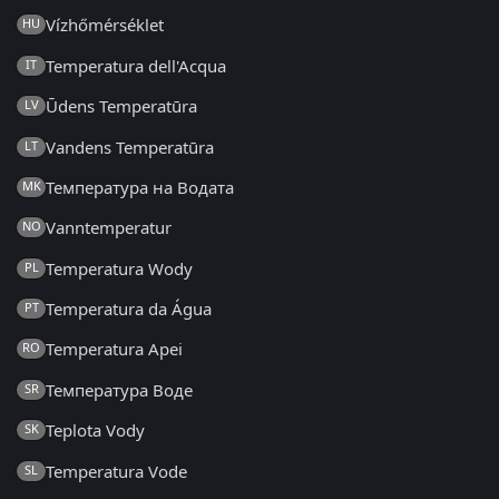
Vízhőmérséklet
HU
Temperatura dell'Acqua
IT
Ūdens Temperatūra
LV
Vandens Temperatūra
LT
Температура на Водата
MK
Vanntemperatur
NO
Temperatura Wody
PL
Temperatura da Água
PT
Temperatura Apei
RO
Температура Воде
SR
Teplota Vody
SK
Temperatura Vode
SL