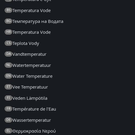
Temperatura Vode
BS
Температура на Водата
BG
Temperatura Vode
HR
Teplota Vody
CS
Vandtemperatur
DA
Watertemperatuur
NL
Water Temperature
EN
Vee Temperatuur
ET
Veden Lämpötila
FI
Température de l'Eau
FR
Wassertemperatur
DE
Θερμοκρασία Νερού
EL