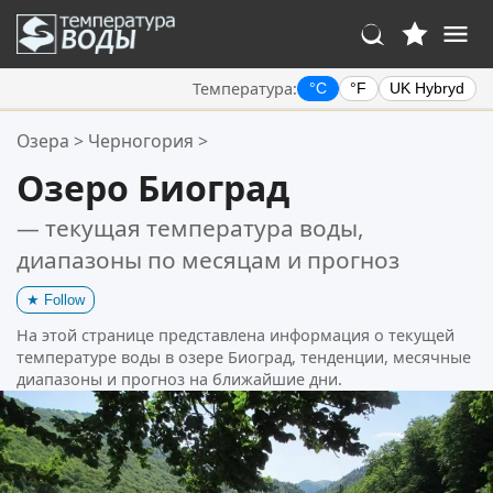
Температура:
°C
°F
UK Hybryd
Ваше избранное:
Озера
>
Черногория
>
Ваш список избранного пуст.
Озеро Биоград
— текущая температура воды,
диапазоны по месяцам и прогноз
★
Follow
На этой странице представлена информация о текущей
температуре воды в озере Биоград, тенденции, месячные
диапазоны и прогноз на ближайшие дни.