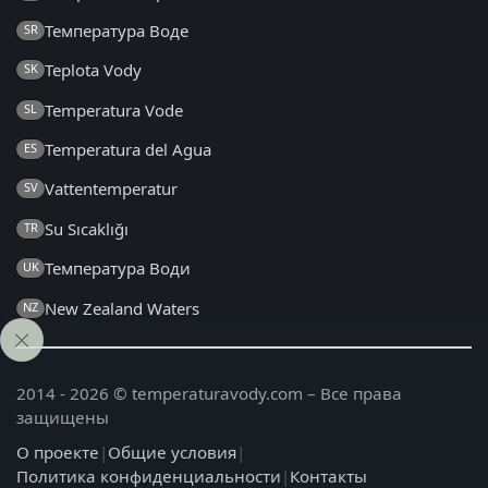
Температура Воде
SR
Teplota Vody
SK
Temperatura Vode
SL
Temperatura del Agua
ES
Vattentemperatur
SV
Su Sıcaklığı
TR
Температура Води
UK
New Zealand Waters
NZ
2014 - 2026 © temperaturavody.com – Все права
защищены
О проекте
|
Общие условия
|
Политика конфиденциальности
|
Контакты