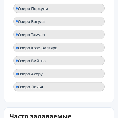
Озеро Поркуни
Озеро Вагула
Озеро Тамула
Озеро Козе-Валгярв
Озеро Вийтна
Озеро Ахеру
Озеро Лохья
Часто задаваемые