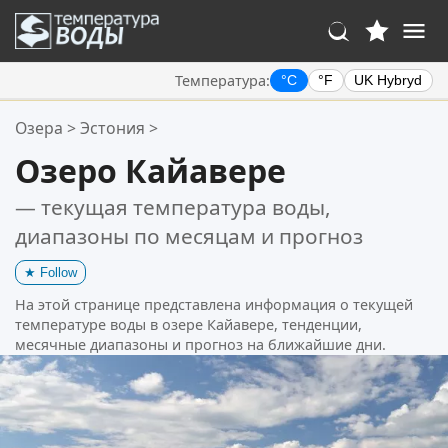
Температура:
°C
°F
UK Hybryd
Ваше избранное:
Озера
>
Эстония
>
Ваш список избранного пуст.
Озеро Кайавере
— текущая температура воды,
диапазоны по месяцам и прогноз
★
Follow
На этой странице представлена информация о текущей
температуре воды в озере Кайавере, тенденции,
месячные диапазоны и прогноз на ближайшие дни.