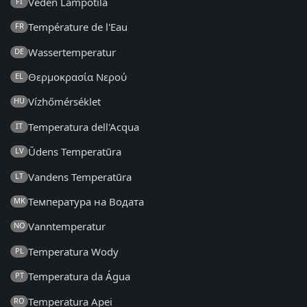
Veden Lämpötila
FI
Température de l'Eau
FR
Wassertemperatur
DE
Θερμοκρασία Νερού
EL
Vízhőmérséklet
HU
Temperatura dell'Acqua
IT
Ūdens Temperatūra
LV
Vandens Temperatūra
LT
Температура на Водата
MK
Vanntemperatur
NO
Temperatura Wody
PL
Temperatura da Água
PT
Temperatura Apei
RO