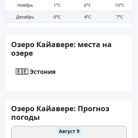
Ноябрь
1°C
6°C
10°C
Декабрь
0°C
4°C
7°C
Озеро Кайавере: места на
озере
🇪🇪 Эстония
Озеро Кайавере: Прогноз
погоды
Август 9