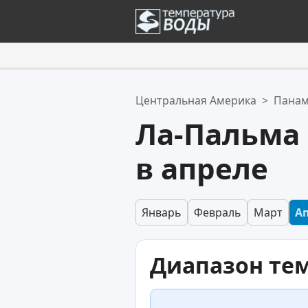
Ваше избранное:
Центральная Америка
>
Пана
Ваш список избранного пуст.
Ла-Пальма
в апреле
Январь
Февраль
Март
А
Диапазон те