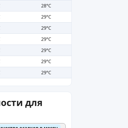
C
28°C
C
29°C
C
29°C
C
29°C
C
29°C
C
29°C
C
29°C
ости для
ичество осадков в месяц