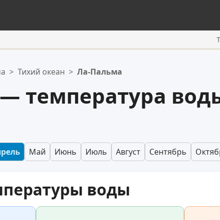
ма
>
Тихий океан
>
Ла-Пальма
 — температура вод
прель
Май
Июнь
Июль
Август
Сентябрь
Октяб
мпературы воды