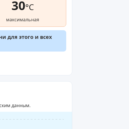
30
°C
максимальная
и для этого и всех
еским данным.