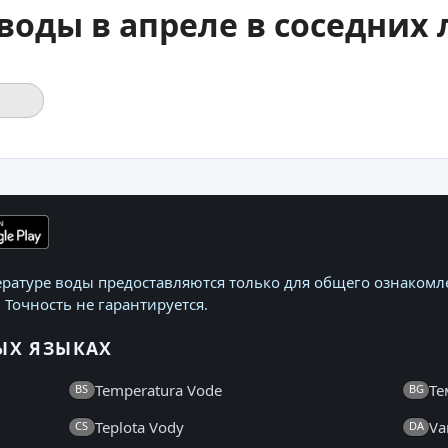
воды в апреле в соседних
ратуре воды предоставляются только для общего ознакомле
 Точность не гарантируется.
ЫХ ЯЗЫКАХ
Temperatura Vode
Те
BS
BG
Teplota Vody
Va
CS
DA