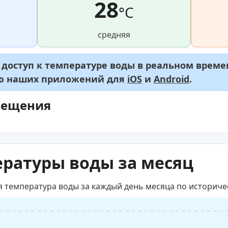
28
°C
средняя
оступ к температуре воды в реальном времен
ью наших приложений для
iOS
и
Android
.
мещения
ратуры воды за месяц
я температура воды за каждый день месяца по историч