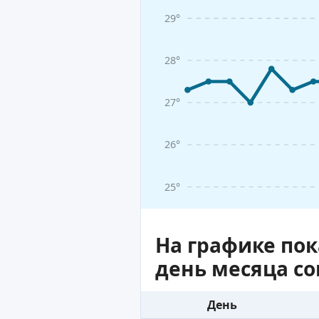
29°
28°
27°
26°
25°
На графике по
день месяца с
День