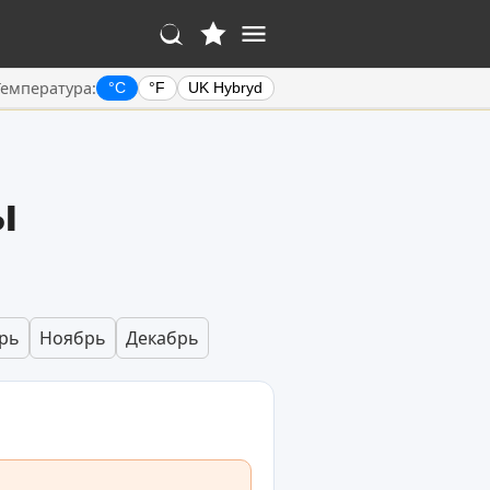
Температура:
°C
°F
UK Hybryd
ы
рь
Ноябрь
Декабрь