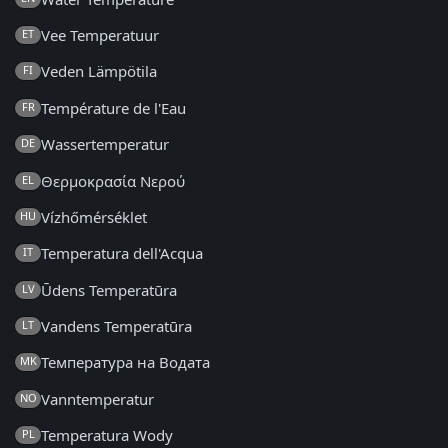
Vee Temperatuur
ET
Veden Lämpötila
FI
Température de l'Eau
FR
Wassertemperatur
DE
Θερμοκρασία Νερού
EL
Vízhőmérséklet
HU
Temperatura dell'Acqua
IT
Ūdens Temperatūra
LV
Vandens Temperatūra
LT
Температура на Водата
MK
Vanntemperatur
NO
Temperatura Wody
PL