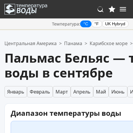
Температура:
°C
°F
UK Hybryd
Ваше избранное:
Центральная Америка
>
Панама
>
Карибское море
>
Ваш список избранного пуст.
Пальмас Бельяс — 
воды в сентябре
Январь
Февраль
Март
Апрель
Май
Июнь
Диапазон температуры воды