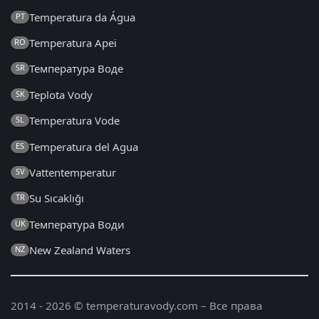
Temperatura da Água
PT
Temperatura Apei
RO
Температура Воде
SR
Teplota Vody
SK
Temperatura Vode
SL
Temperatura del Agua
ES
Vattentemperatur
SV
Su Sıcaklığı
TR
Температура Води
UK
New Zealand Waters
NZ
2014 - 2026 © temperaturavody.com – Все права