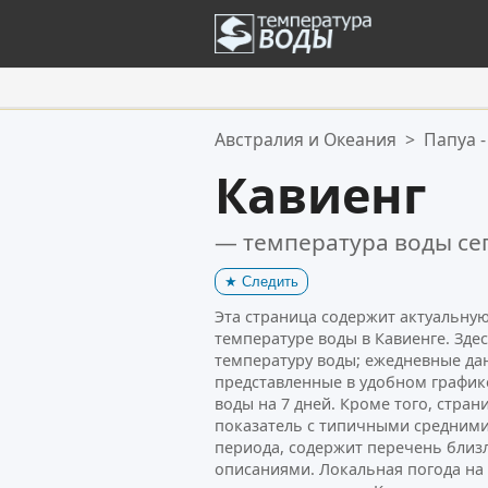
Ваше избранное:
Австралия и Океания
>
Папуа -
Ваш список избранного пуст.
Кавиенг
— температура воды се
★
Следить
Эта страница содержит актуальн
температуре воды в Кавиенге. Зде
температуру воды; ежедневные да
представленные в удобном график
воды на 7 дней. Кроме того, стра
показатель с типичными средними
периода, содержит перечень близ
описаниями. Локальная погода н