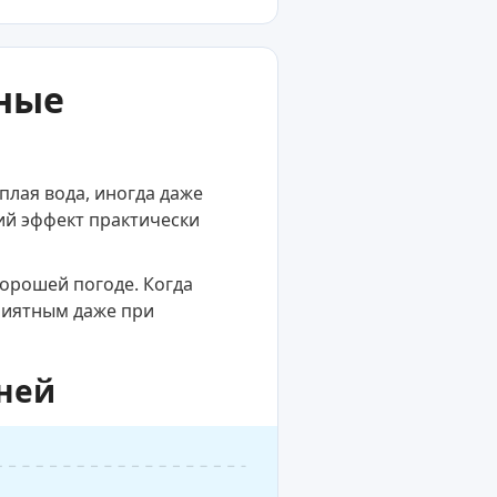
вные
плая вода, иногда даже
й эффект практически
хорошей погоде. Когда
приятным даже при
дней