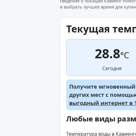
сведения о локации Кавиенг помог
и выбрать лучшее время для купан
Текущая тем
28.8
°C
Сегодня
Получите мгновенный д
других мест с помощ
выгодный интернет в 1
Любые виды раз
Температура воды в Кавиенге