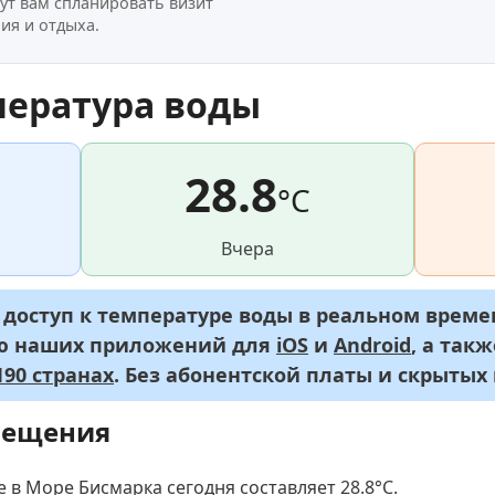
ут вам спланировать визит
ия и отдыха.
пература воды
28.8
°C
Вчера
оступ к температуре воды в реальном времен
ью наших приложений для
iOS
и
Android
, а так
90 странах
. Без абонентской платы и скрытых
мещения
 в Море Бисмарка сегодня составляет 28.8
°C
.