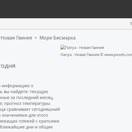
 Новая Гвинея
>
Море Бисмарка
Папуа - Новая Гвинея ©
www.pexels.co
годня
ую информацию о
сь вы найдете: текущую
нные за последний месяц,
е; прогноз температуры
ница сравнивает сегодняшний
 значениями для этого
лежащих пляжей с краткими
а ближайшие дни и общие