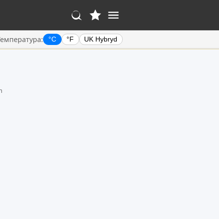
Температура:
°C
°F
UK Hybryd
m