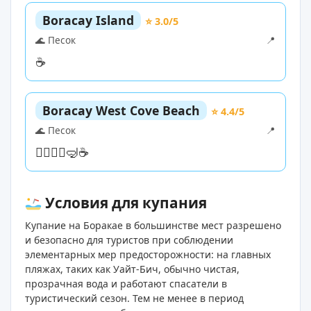
Boracay Island
⭐ 3.0/5
🌊 Песок
📍
☕
Boracay West Cove Beach
⭐ 4.4/5
🌊 Песок
📍
🏊‍♀️
🏄‍♀️
🤿
☕
Условия для купания
Купание на Боракае в большинстве мест разрешено
и безопасно для туристов при соблюдении
элементарных мер предосторожности: на главных
пляжах, таких как Уайт-Бич, обычно чистая,
прозрачная вода и работают спасатели в
туристический сезон. Тем не менее в период