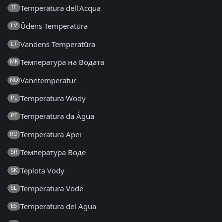
Temperatura dell'Acqua
IT
Ūdens Temperatūra
LV
Vandens Temperatūra
LT
Температура на Водата
MK
Vanntemperatur
NO
Temperatura Wody
PL
Temperatura da Água
PT
Temperatura Apei
RO
Температура Воде
SR
Teplota Vody
SK
Temperatura Vode
SL
Temperatura del Agua
ES