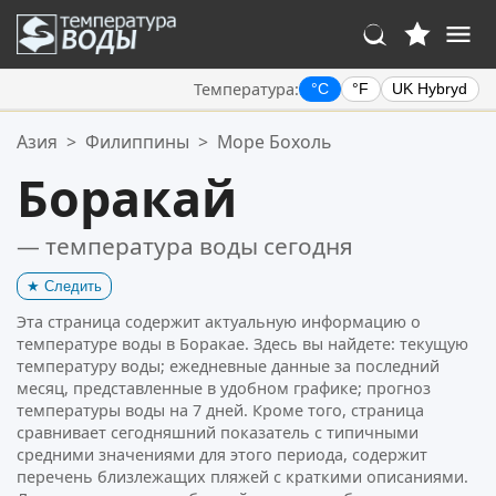
Температура:
°C
°F
UK Hybryd
Ваше избранное:
Азия
>
Филиппины
>
Море Бохоль
Ваш список избранного пуст.
Боракай
— температура воды сегодня
★
Следить
Эта страница содержит актуальную информацию о
температуре воды в Боракае. Здесь вы найдете: текущую
температуру воды; ежедневные данные за последний
месяц, представленные в удобном графике; прогноз
температуры воды на 7 дней. Кроме того, страница
сравнивает сегодняшний показатель с типичными
средними значениями для этого периода, содержит
перечень близлежащих пляжей с краткими описаниями.