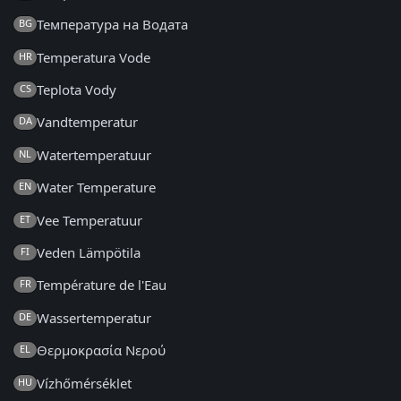
Температура на Водата
BG
Temperatura Vode
HR
Teplota Vody
CS
Vandtemperatur
DA
Watertemperatuur
NL
Water Temperature
EN
Vee Temperatuur
ET
Veden Lämpötila
FI
Température de l'Eau
FR
Wassertemperatur
DE
Θερμοκρασία Νερού
EL
Vízhőmérséklet
HU