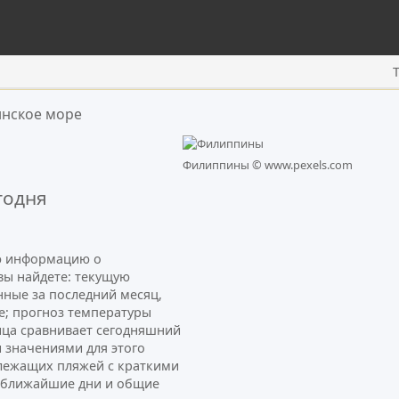
нское море
Филиппины ©
www.pexels.com
годня
ую информацию о
вы найдете: текущую
нные за последний месяц,
е; прогноз температуры
ница сравнивает сегодняшний
 значениями для этого
лежащих пляжей с краткими
а ближайшие дни и общие