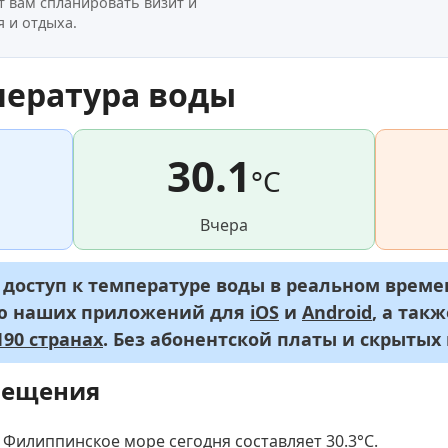
т вам спланировать визит и
 и отдыха.
пература воды
30.1
°C
Вчера
оступ к температуре воды в реальном времен
ью наших приложений для
iOS
и
Android
, а так
90 странах
. Без абонентской платы и скрытых
мещения
 Филиппинское море сегодня составляет 30.3
°C
.