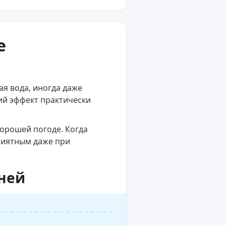
е
я вода, иногда даже
й эффект практически
хорошей погоде. Когда
приятным даже при
дней