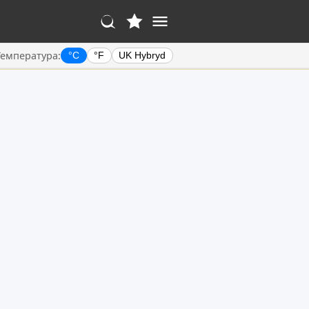
Температура:
°C
°F
UK Hybryd