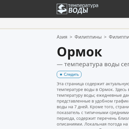
Ваше избранное:
Азия
>
Филиппины
>
Филиппи
Ваш список избранного пуст.
Ормок
— температура воды се
★
Следить
Эта страница содержит актуальн
температуре воды в Ормок. Здесь 
температуру воды; ежедневные да
представленные в удобном график
воды на 7 дней. Кроме того, стра
показатель с типичными средними
периода, содержит перечень близ
описаниями. Локальная погода н