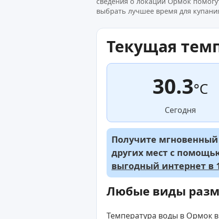
сведения о локации Ормок помогу
выбрать лучшее время для купания
Текущая тем
30.3
°C
Сегодня
Получите мгновенный д
других мест с помощ
выгодный интернет в 1
Любые виды раз
Температура воды в Ормок в