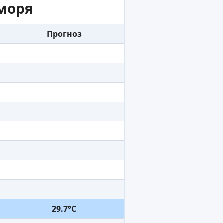
моря
Прогноз
29.7°C