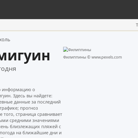
холь
мигуин
Филиппины ©
www.pexels.com
годня
ую информацию о
гуин. Здесь вы найдете:
евные данные за последний
графике; прогноз
е того, страница сравнивает
ными средними значениями
ечень близлежащих пляжей с
погода на ближайшие дни и