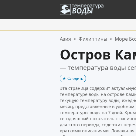
Ваше избранное:
Азия
>
Филиппины
>
Море Бо
Ваш список избранного пуст.
Остров Ка
— температура воды се
★
Следить
Эта страница содержит актуальн
температуре воды на острове Ками
текущую температуру воды; ежедн
месяц, представленные в удобном 
температуры воды на 7 дней. Кром
сегодняшний показатель с типич
для этого периода, содержит пер
краткими описаниями. Локальная 