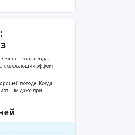
:
оз
 Очень тёплая вода,
но освежающий эффект
хорошей погоде. Когда
приятным даже при
дней