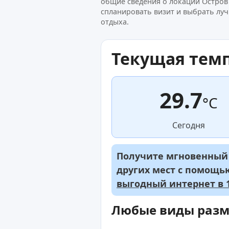
общие сведения о локации Остров
спланировать визит и выбрать луч
отдыха.
Текущая тем
29.7
°C
Сегодня
Получите мгновенный д
других мест с помощ
выгодный интернет в 1
Любые виды раз