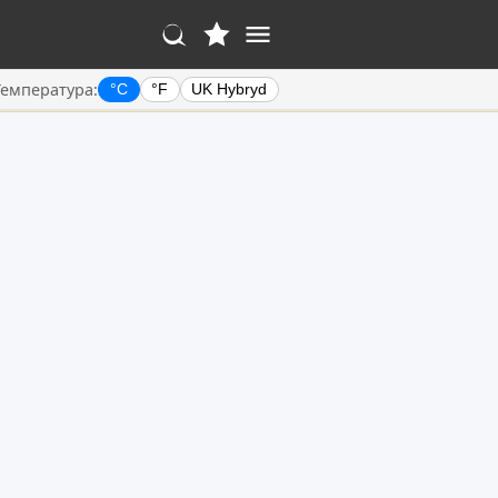
Температура:
°C
°F
UK Hybryd