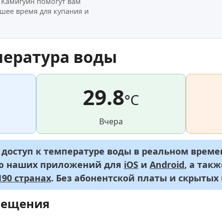
 Камигуин помогут вам
шее время для купания и
пература воды
29.8
°C
Вчера
оступ к температуре воды в реальном времен
ью наших приложений для
iOS
и
Android
, а так
90 странах
. Без абонентской платы и скрытых
мещения