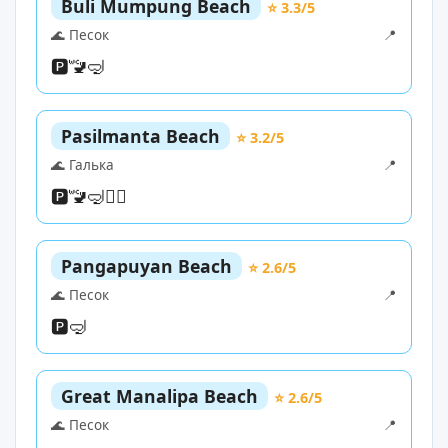
Buli Mumpung Beach
⭐ 3.3/5
🌊 Песок
📍
🅿️
🚾
🤿
Pasilmanta Beach
⭐ 3.2/5
🌊 Галька
📍
🅿️
🚾
🤿
🏄‍♀️
Pangapuyan Beach
⭐ 2.6/5
🌊 Песок
📍
🅿️
🤿
Great Manalipa Beach
⭐ 2.6/5
🌊 Песок
📍