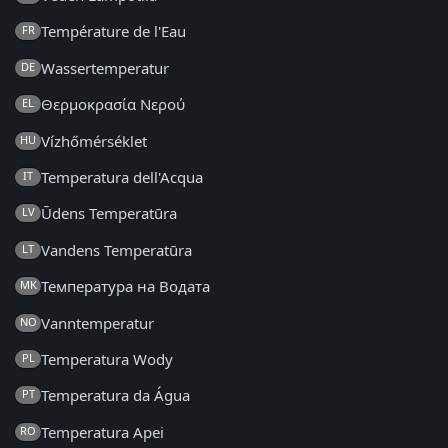
Température de l'Eau
FR
Wassertemperatur
DE
Θερμοκρασία Νερού
EL
Vízhőmérséklet
HU
Temperatura dell'Acqua
IT
Ūdens Temperatūra
LV
Vandens Temperatūra
LT
Температура на Водата
MK
Vanntemperatur
NO
Temperatura Wody
PL
Temperatura da Água
PT
Temperatura Apei
RO