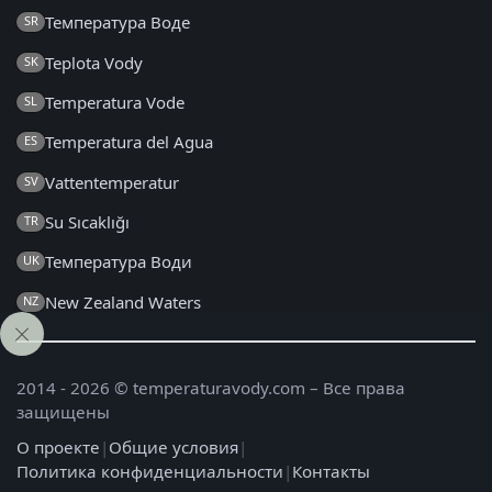
Температура Воде
SR
Teplota Vody
SK
Temperatura Vode
SL
Temperatura del Agua
ES
Vattentemperatur
SV
Su Sıcaklığı
TR
Температура Води
UK
New Zealand Waters
NZ
2014 - 2026 © temperaturavody.com – Все права
защищены
О проекте
|
Общие условия
|
Политика конфиденциальности
|
Контакты