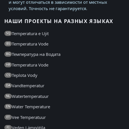
и могут отличаться в зависимости от местных
условий. Точность не гарантируется.
НАШИ ПРОЕКТЫ НА РАЗНЫХ ЯЗЫКАХ
Temperatura e Ujit
SQ
Temperatura Vode
BS
Температура на Водата
BG
Temperatura Vode
HR
Teplota Vody
CS
Vandtemperatur
DA
Watertemperatuur
NL
Water Temperature
EN
Vee Temperatuur
ET
Veden Lämpötila
FI