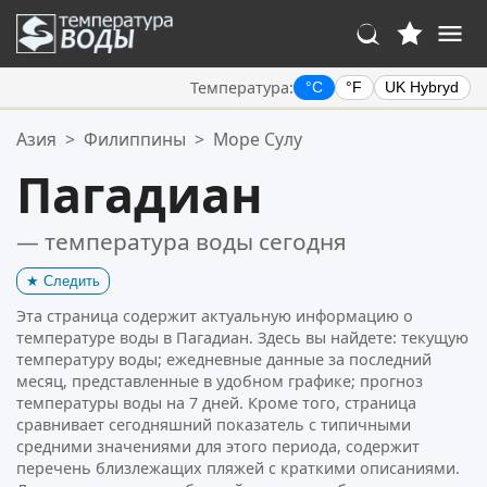
Температура:
°C
°F
UK Hybryd
Ваше избранное:
Азия
>
Филиппины
>
Море Сулу
Ваш список избранного пуст.
Пагадиан
— температура воды сегодня
★
Следить
Эта страница содержит актуальную информацию о
температуре воды в Пагадиан. Здесь вы найдете: текущую
температуру воды; ежедневные данные за последний
месяц, представленные в удобном графике; прогноз
температуры воды на 7 дней. Кроме того, страница
сравнивает сегодняшний показатель с типичными
средними значениями для этого периода, содержит
перечень близлежащих пляжей с краткими описаниями.