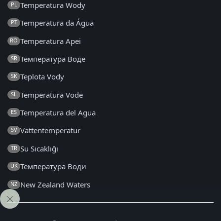
Temperatura Wody
PL
Temperatura da Água
PT
Temperatura Apei
RO
Температура Воде
SR
Teplota Vody
SK
Temperatura Vode
SL
Temperatura del Agua
ES
Vattentemperatur
SV
Su Sıcaklığı
TR
Температура Води
UK
New Zealand Waters
NZ