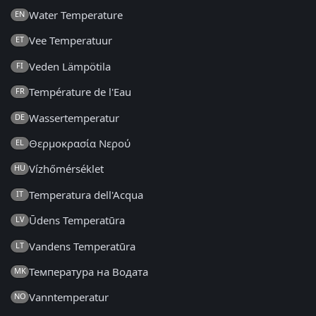
Water Temperature
EN
Vee Temperatuur
ET
Veden Lämpötila
FI
Température de l'Eau
FR
Wassertemperatur
DE
Θερμοκρασία Νερού
EL
Vízhőmérséklet
HU
Temperatura dell'Acqua
IT
Ūdens Temperatūra
LV
Vandens Temperatūra
LT
Температура на Водата
MK
Vanntemperatur
NO