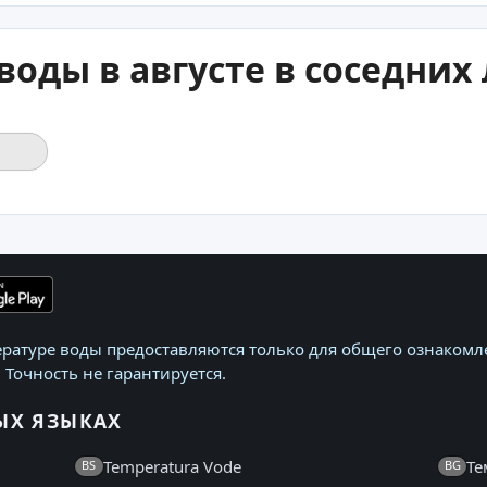
воды в августе в соседних
ратуре воды предоставляются только для общего ознакомле
 Точность не гарантируется.
ЫХ ЯЗЫКАХ
Temperatura Vode
Те
BS
BG