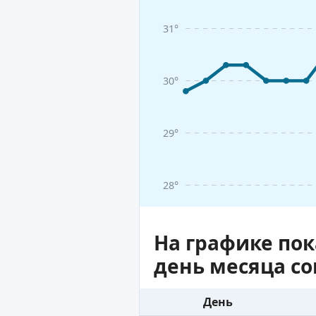
31°
30°
29°
28°
На графике по
день месяца с
День