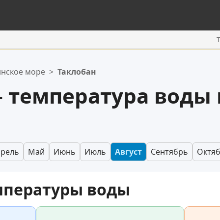
нское море
>
Таклобан
 температура воды 
прель
Май
Июнь
Июль
Август
Сентябрь
Октя
мпературы воды