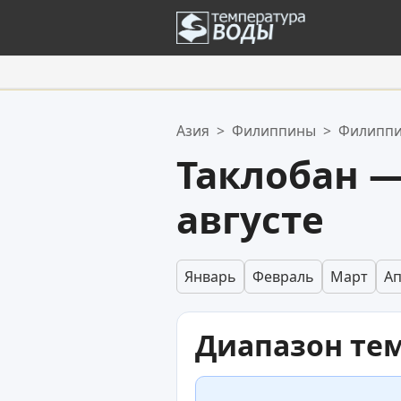
Ваше избранное:
Азия
>
Филиппины
>
Филиппи
Ваш список избранного пуст.
Таклобан —
августе
Январь
Февраль
Март
А
Диапазон те