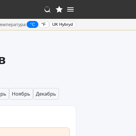
Температура:
°C
°F
UK Hybryd
в
брь
Ноябрь
Декабрь