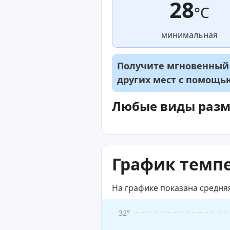
28
°C
минимальная
Получите мгновенный д
других мест с помощ
Любые виды раз
График темпе
На графике показана средня
32°