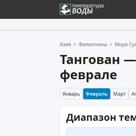
Ваше избранное:
Азия
>
Филиппины
>
Море Су
Ваш список избранного пуст.
Тангован —
феврале
Январь
Февраль
Март
А
Диапазон те