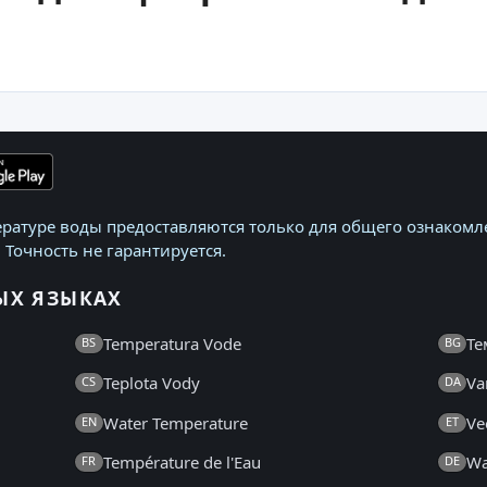
ратуре воды предоставляются только для общего ознакомле
 Точность не гарантируется.
ЫХ ЯЗЫКАХ
Temperatura Vode
Те
BS
BG
Teplota Vody
Va
CS
DA
Water Temperature
Ve
EN
ET
Température de l'Eau
Wa
FR
DE