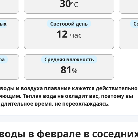
30
°C
вых
Световой день
С
12
час
ра
Средняя влажность
81
%
 воды и воздуха плавание кажется действительно
ющим. Теплая вода не охладит вас, поэтому вы
 длительное время, не переохлаждаясь.
воды в феврале в соседни