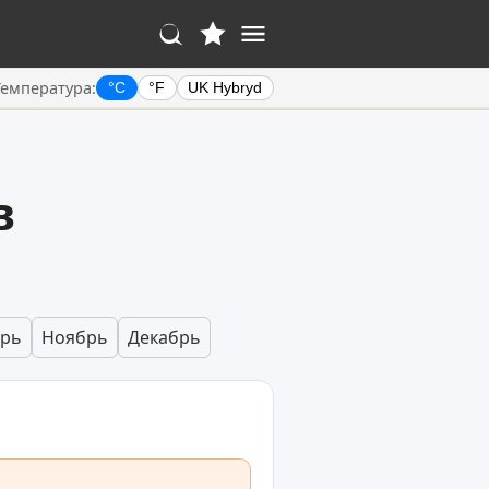
Температура:
°C
°F
UK Hybryd
в
брь
Ноябрь
Декабрь