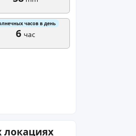
олнечных часов в день
6
час
х локациях