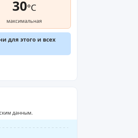
30
°C
максимальная
и для этого и всех
еским данным.