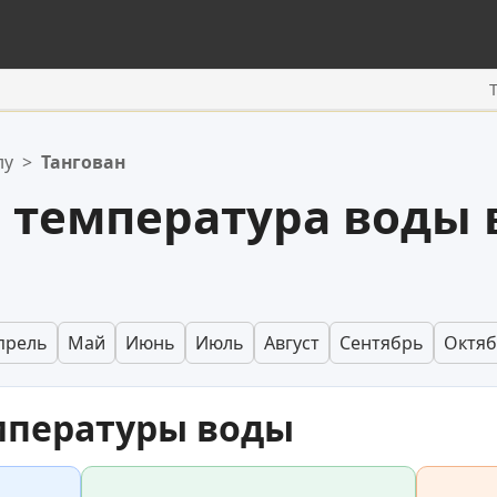
лу
>
Тангован
 температура воды 
прель
Май
Июнь
Июль
Август
Сентябрь
Октя
мпературы воды