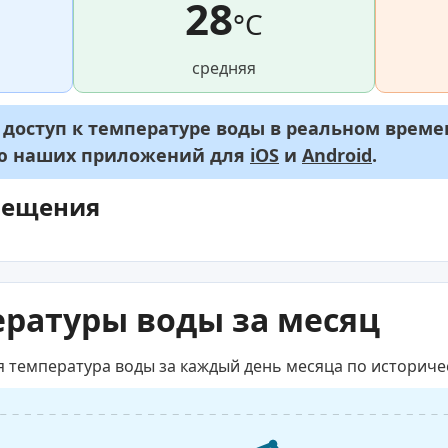
28
°C
средняя
оступ к температуре воды в реальном времен
ью наших приложений для
iOS
и
Android
.
мещения
ратуры воды за месяц
я температура воды за каждый день месяца по историч