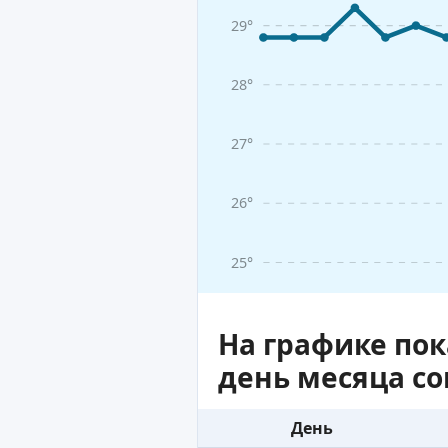
29°
28°
27°
26°
25°
На графике по
день месяца с
День