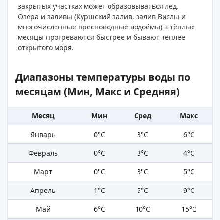
закрытых участках может образовываться лед.
Озёра и заливы (Куршский залив, залив Вислы и
многочисленные пресноводные водоёмы) в тёплые
месяцы прогреваются быстрее и бывают теплее
открытого моря.
Диапазоны температуры воды по
месяцам (Мин, Макс и Средняя)
Месяц
Мин
Сред
Макс
Январь
0°C
3°C
6°C
Февраль
0°C
3°C
4°C
Март
0°C
3°C
5°C
Апрель
1°C
5°C
9°C
Май
6°C
10°C
15°C