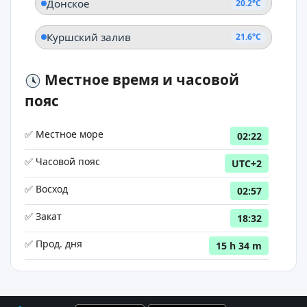
Донское
20.2°C
Куршский залив
21.6°C
Местное время и часовой
пояс
✅ Местное море
02:22
✅ Часовой пояс
UTC+2
✅ Восход
02:57
✅ Закат
18:32
✅ Прод. дня
15 h 34 m