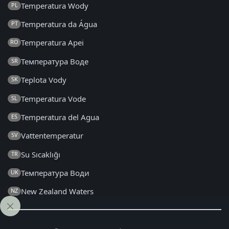
Temperatura Wody
PL
Temperatura da Água
PT
Temperatura Apei
RO
Температура Воде
SR
Teplota Vody
SK
Temperatura Vode
SL
Temperatura del Agua
ES
Vattentemperatur
SV
Su Sıcaklığı
TR
Температура Води
UK
New Zealand Waters
NZ