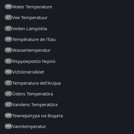
Water Temperature
EN
Vee Temperatuur
ET
Veden Lämpötila
FI
Température de l'Eau
FR
Wassertemperatur
DE
Θερμοκρασία Νερού
EL
Vízhőmérséklet
HU
Temperatura dell'Acqua
IT
Ūdens Temperatūra
LV
Vandens Temperatūra
LT
Температура на Водата
MK
Vanntemperatur
NO