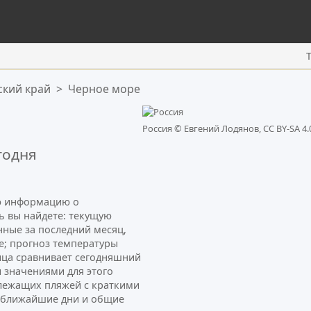
ский край
>
Черное море
Россия ©
Евгений Лодянов, CC BY-SA 4.
годня
ую информацию о
сь вы найдете: текущую
нные за последний месяц,
е; прогноз температуры
ница сравнивает сегодняшний
 значениями для этого
лежащих пляжей с краткими
а ближайшие дни и общие