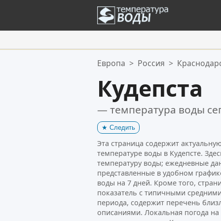
Ваше избранное:
Европа
>
Россия
>
Краснодар
Ваш список избранного пуст.
Кудепста
— температура воды се
★
Следить
Эта страница содержит актуальн
температуре воды в Кудепсте. Зде
температуру воды; ежедневные да
представленные в удобном график
воды на 7 дней. Кроме того, стра
показатель с типичными средними
периода, содержит перечень близ
описаниями. Локальная погода н