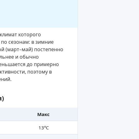
климат которого
по сезонам: в зимние
ой (март–май) постепенно
ильнее и обычно
уменьшается до примерно
ктивности, поэтому в
ений.
я)
Макс
13°C