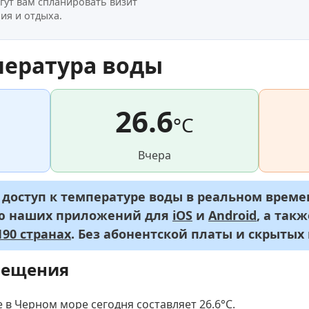
гут вам спланировать визит
ия и отдыха.
пература воды
26.6
°C
Вчера
оступ к температуре воды в реальном времен
ью наших приложений для
iOS
и
Android
, а так
90 странах
. Без абонентской платы и скрытых
мещения
 в Черном море сегодня составляет 26.6
°C
.