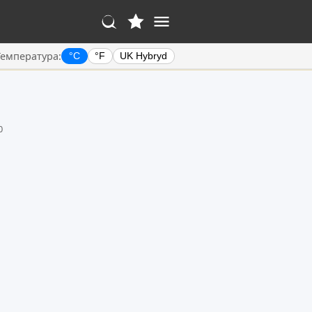
Температура:
°C
°F
UK Hybryd
0