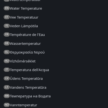
Water Temperature
EN
Vee Temperatuur
ET
Veden Lämpötila
FI
Température de l'Eau
FR
Wassertemperatur
DE
Θερμοκρασία Νερού
EL
Vízhőmérséklet
HU
Temperatura dell'Acqua
IT
Ūdens Temperatūra
LV
Vandens Temperatūra
LT
Температура на Водата
MK
Vanntemperatur
NO