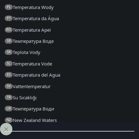
Temperatura Wody
PL
Temperatura da Água
PT
Temperatura Apei
RO
Температура Воде
SR
Teplota Vody
SK
Temperatura Vode
SL
Temperatura del Agua
ES
Vattentemperatur
SV
Su Sıcaklığı
TR
Температура Води
UK
New Zealand Waters
NZ