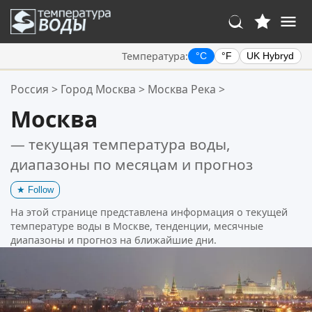
Температура:
°C
°F
UK Hybryd
Ваше избранное:
Россия
>
Город Москва
>
Москва Река
>
Ваш список избранного пуст.
Москва
— текущая температура воды,
диапазоны по месяцам и прогноз
★
Follow
На этой странице представлена информация о текущей
температуре воды в Москве, тенденции, месячные
диапазоны и прогноз на ближайшие дни.