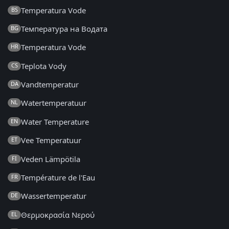
Temperatura Vode
BS
Температура на Водата
BG
Temperatura Vode
HR
Teplota Vody
CS
Vandtemperatur
DA
Watertemperatuur
NL
Water Temperature
EN
Vee Temperatuur
ET
Veden Lämpötila
FI
Température de l'Eau
FR
Wassertemperatur
DE
Θερμοκρασία Νερού
EL