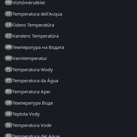
Vízhőmérséklet
HU
Temperatura dell'Acqua
IT
Ūdens Temperatūra
LV
Vandens Temperatūra
LT
Температура на Водата
MK
Vanntemperatur
NO
Temperatura Wody
PL
Temperatura da Água
PT
Temperatura Apei
RO
Температура Воде
SR
Teplota Vody
SK
Temperatura Vode
SL
Temperatura del Agua
ES