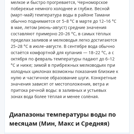
мелкое и быстро прогревается, Черноморское
побережье немного холоднее и глубже. Весной
(март–май) температура воды в районе Тамани
обычно поднимается от 5–8 °C в марте до 12–16 °C
в мае, летом (июнь–август) средние значения
составляют примерно 20–26 °C, в самых тёплых
пределах заливов и мелководья легко достигаются
25–28 °C в июле–августе. В сентябре вода обычно
остаётся комфортной для купания — 18–22 °C, а с
октября по февраль температуры падают до 6–12
°C и ниже; зимой в прибрежных мелководьях при
холодных циклонах возможны показания близкие к
нулю и частичное образование шуги. Конкретные
значения зависят от местоположения, ветра и
притока речной воды: в заливных и устьевых
зонах вода более тёплая и менее солёная.
Диапазоны температуры воды по
месяцам (Мин, Макс и Средняя)