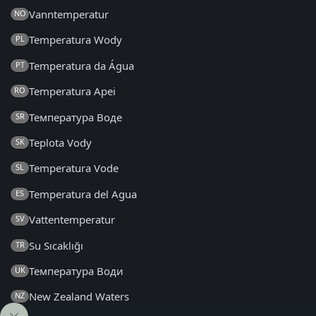
Vanntemperatur
NO
Temperatura Wody
PL
Temperatura da Água
PT
Temperatura Apei
RO
Температура Воде
SR
Teplota Vody
SK
Temperatura Vode
SL
Temperatura del Agua
ES
Vattentemperatur
SV
Su Sıcaklığı
TR
Температура Води
UK
New Zealand Waters
NZ