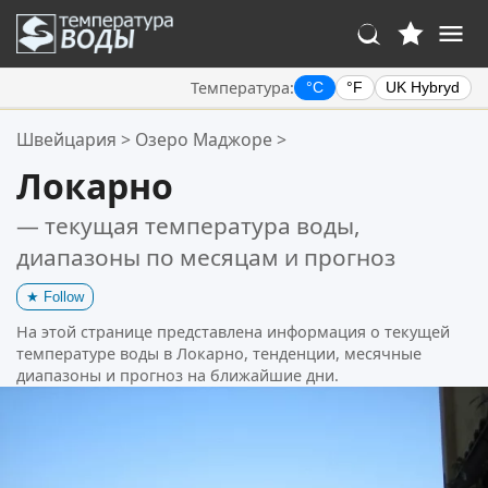
Температура:
°C
°F
UK Hybryd
Ваше избранное:
Швейцария
>
Озеро Маджоре
>
Ваш список избранного пуст.
Локарно
— текущая температура воды,
диапазоны по месяцам и прогноз
★
Follow
На этой странице представлена информация о текущей
температуре воды в Локарно, тенденции, месячные
диапазоны и прогноз на ближайшие дни.