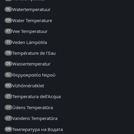
Watertemperatuur
NL
Water Temperature
EN
Vee Temperatuur
ET
Veden Lämpötila
FI
Température de l'Eau
FR
Wassertemperatur
DE
Θερμοκρασία Νερού
EL
Vízhőmérséklet
HU
Temperatura dell'Acqua
IT
Ūdens Temperatūra
LV
Vandens Temperatūra
LT
Температура на Водата
MK