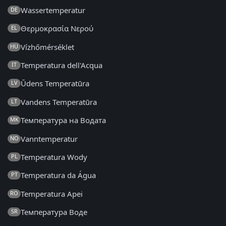
Wassertemperatur
DE
Θερμοκρασία Νερού
EL
Vízhőmérséklet
HU
Temperatura dell'Acqua
IT
Ūdens Temperatūra
LV
Vandens Temperatūra
LT
Температура на Водата
MK
Vanntemperatur
NO
Temperatura Wody
PL
Temperatura da Água
PT
Temperatura Apei
RO
Температура Воде
SR