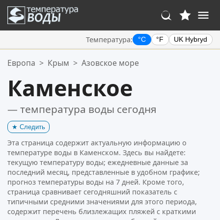
Температура:
°C
°F
UK Hybryd
Ваше избранное:
Европа
>
Крым
>
Азовское море
Ваш список избранного пуст.
Каменское
— температура воды сегодня
★
Следить
Эта страница содержит актуальную информацию о
температуре воды в Каменском. Здесь вы найдете:
текущую температуру воды; ежедневные данные за
последний месяц, представленные в удобном графике;
прогноз температуры воды на 7 дней. Кроме того,
страница сравнивает сегодняшний показатель с
типичными средними значениями для этого периода,
содержит перечень близлежащих пляжей с краткими