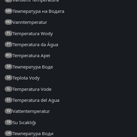
Температура на Водата
MK
Vanntemperatur
NO
Temperatura Wody
PL
Temperatura da Água
PT
Temperatura Apei
RO
Температура Воде
SR
Teplota Vody
SK
Temperatura Vode
SL
Temperatura del Agua
ES
Vattentemperatur
SV
Su Sıcaklığı
TR
Температура Води
UK