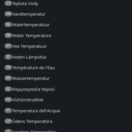
Teplota Vody
CS
Vandtemperatur
DA
Watertemperatuur
NL
Water Temperature
EN
Vee Temperatuur
ET
Veden Lämpötila
FI
Température de l'Eau
FR
Wassertemperatur
DE
Θερμοκρασία Νερού
EL
Vízhőmérséklet
HU
Temperatura dell'Acqua
IT
Ūdens Temperatūra
LV
Vandens Temperatūra
LT