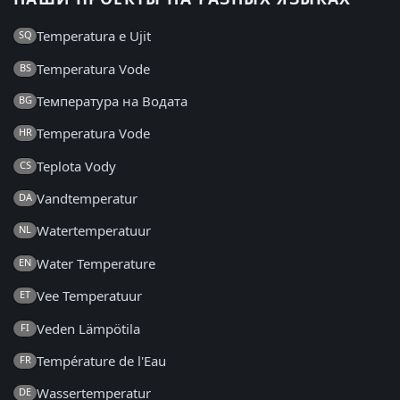
Temperatura e Ujit
SQ
Temperatura Vode
BS
Температура на Водата
BG
Temperatura Vode
HR
Teplota Vody
CS
Vandtemperatur
DA
Watertemperatuur
NL
Water Temperature
EN
Vee Temperatuur
ET
Veden Lämpötila
FI
Température de l'Eau
FR
Wassertemperatur
DE