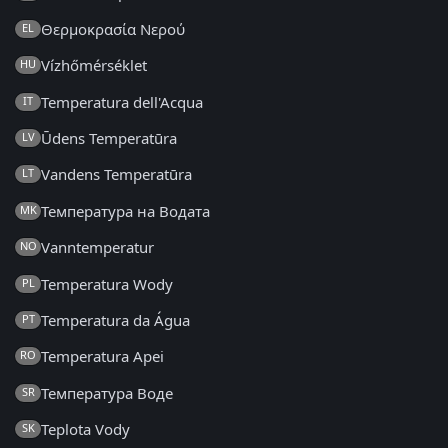
Θερμοκρασία Νερού
EL
Vízhőmérséklet
HU
Temperatura dell'Acqua
IT
Ūdens Temperatūra
LV
Vandens Temperatūra
LT
Температура на Водата
MK
Vanntemperatur
NO
Temperatura Wody
PL
Temperatura da Água
PT
Temperatura Apei
RO
Температура Воде
SR
Teplota Vody
SK