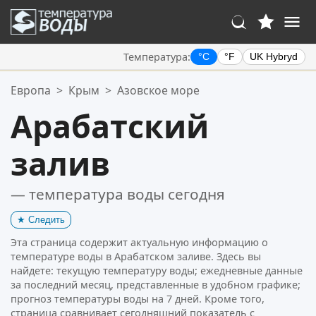
Температура:
°C
°F
UK Hybryd
Ваше избранное:
Европа
>
Крым
>
Азовское море
Ваш список избранного пуст.
Арабатский
залив
— температура воды сегодня
★
Следить
Эта страница содержит актуальную информацию о
температуре воды в Арабатском заливе. Здесь вы
найдете: текущую температуру воды; ежедневные данные
за последний месяц, представленные в удобном графике;
прогноз температуры воды на 7 дней. Кроме того,
страница сравнивает сегодняшний показатель с