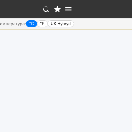
Температура:
°C
°F
UK Hybryd