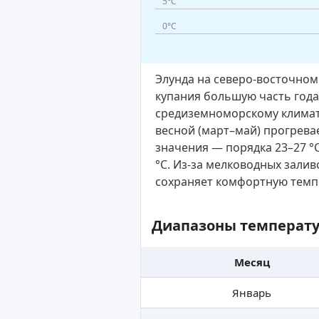
5°C
0°C
Элунда на северо-восточно
купания большую часть года
средиземноморскому климату
весной (март–май) прогревае
значения — порядка 23–27 °
°C. Из-за мелководных залив
сохраняет комфортную темпе
Диапазоны температу
Месяц
Январь