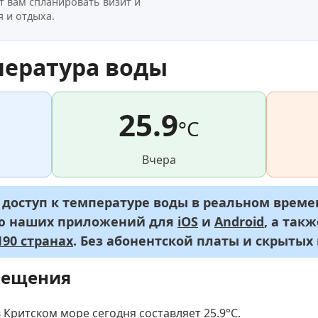
т вам спланировать визит и
 и отдыха.
пература воды
25.9
°C
Вчера
оступ к температуре воды в реальном времен
ью наших приложений для
iOS
и
Android
, а так
90 странах
. Без абонентской платы и скрытых
мещения
 Критском море сегодня составляет 25.9
°C
.