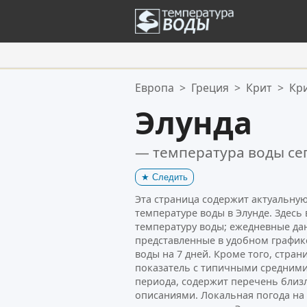
Ваше избранное:
Европа
>
Греция
>
Крит
>
Кр
Ваш список избранного пуст.
Элунда
— температура воды се
★
Следить
Эта страница содержит актуальн
температуре воды в Элунде. Здесь
температуру воды; ежедневные да
представленные в удобном график
воды на 7 дней. Кроме того, стра
показатель с типичными средними
периода, содержит перечень близ
описаниями. Локальная погода н