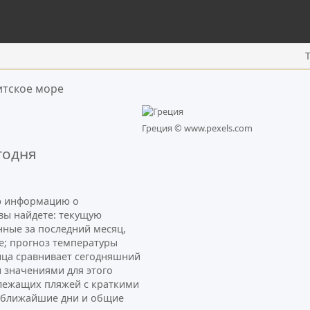
итское море
Греция ©
www.pexels.com
годня
ую информацию о
 вы найдете: текущую
нные за последний месяц,
е; прогноз температуры
ница сравнивает сегодняшний
 значениями для этого
лежащих пляжей с краткими
а ближайшие дни и общие