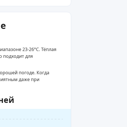
ые
иапазоне 23-26°C. Тёплая
о подходит для
хорошей погоде. Когда
приятным даже при
дней