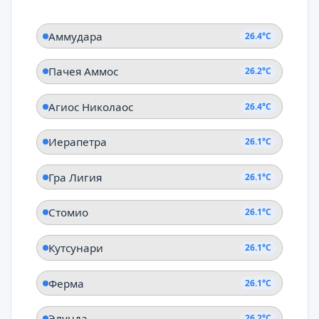
Аммудара
26.4°C
Пачея Аммос
26.2°C
Агиос Николаос
26.4°C
Иерапетра
26.1°C
Гра Лигия
26.1°C
Стомио
26.1°C
Кутсунари
26.1°C
Ферма
26.1°C
Элунда
26.2°C