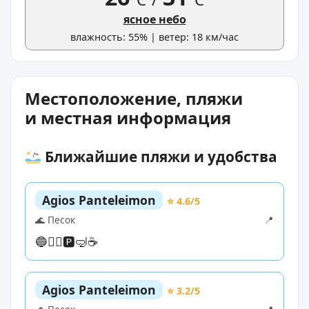
ясное небо
влажность: 55% | ветер: 18 км/час
Местоположение, пляжи
и местная информация
Ближайшие пляжи и удобства
Agios Panteleimon
⭐ 4.6/5
🌊 Песок
📍
🔵
🏊‍♀️
🅿️
🤿
☕
Agios Panteleimon
⭐ 3.2/5