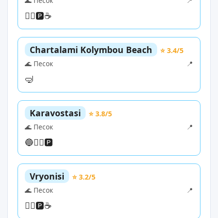
🌊 Песок
📍
🏊‍♀️
🅿️
☕
Chartalami Kolymbou Beach
⭐ 3.4/5
🌊 Песок
📍
🤿
Karavostasi
⭐ 3.8/5
🌊 Песок
📍
🔵
🏊‍♀️
🅿️
Vryonisi
⭐ 3.2/5
🌊 Песок
📍
🏊‍♀️
🅿️
☕