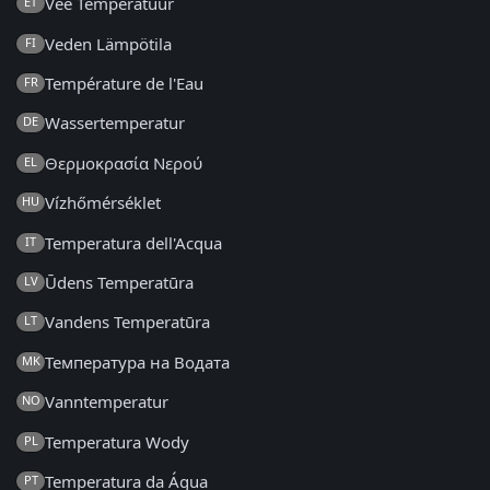
Vee Temperatuur
ET
Veden Lämpötila
FI
Température de l'Eau
FR
Wassertemperatur
DE
Θερμοκρασία Νερού
EL
Vízhőmérséklet
HU
Temperatura dell'Acqua
IT
Ūdens Temperatūra
LV
Vandens Temperatūra
LT
Температура на Водата
MK
Vanntemperatur
NO
Temperatura Wody
PL
Temperatura da Água
PT