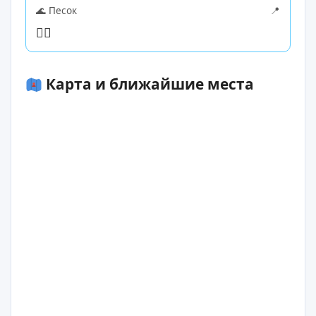
🌊 Песок
📍
🏊‍♀️
Карта и ближайшие места