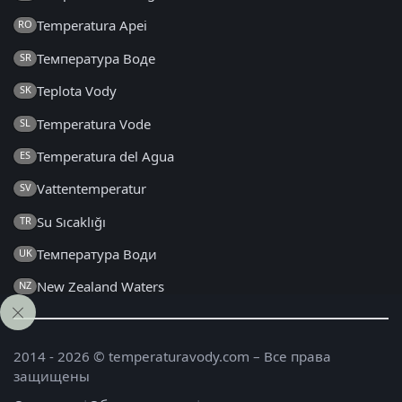
Temperatura Apei
RO
Температура Воде
SR
Teplota Vody
SK
Temperatura Vode
SL
Temperatura del Agua
ES
Vattentemperatur
SV
Su Sıcaklığı
TR
Температура Води
UK
New Zealand Waters
NZ
2014 - 2026 © temperaturavody.com – Все права
защищены