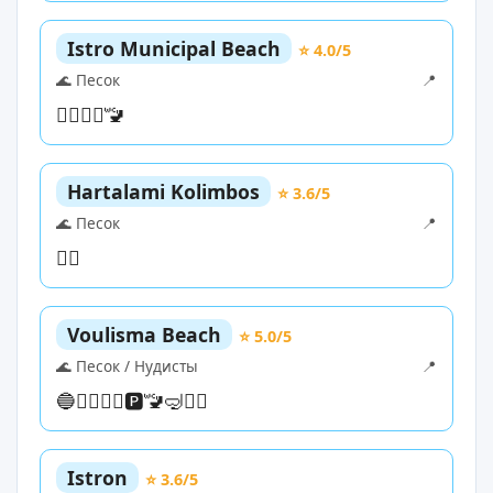
Istro Municipal Beach
⭐ 4.0/5
🌊 Песок
📍
🏊‍♀️
🏄‍♀️
🚾
Hartalami Kolimbos
⭐ 3.6/5
🌊 Песок
📍
🏊‍♀️
Voulisma Beach
⭐ 5.0/5
🌊 Песок / Нудисты
📍
🔵
🏊‍♀️
🏄‍♀️
🅿️
🚾
🤿
🏄‍♀️
Istron
⭐ 3.6/5