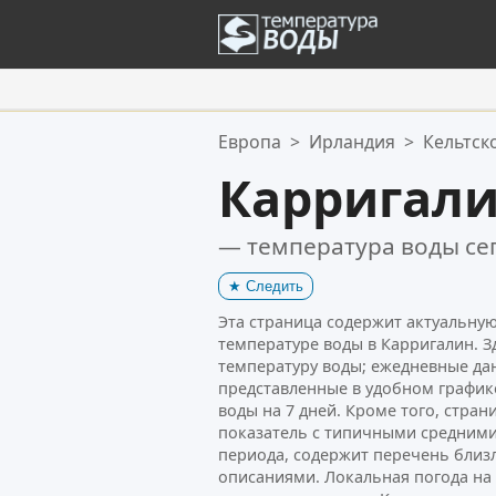
Ваше избранное:
Европа
>
Ирландия
>
Кельтск
Ваш список избранного пуст.
Карригал
— температура воды се
★
Следить
Эта страница содержит актуальн
температуре воды в Карригалин. З
температуру воды; ежедневные да
представленные в удобном график
воды на 7 дней. Кроме того, стра
показатель с типичными средними
периода, содержит перечень близ
описаниями. Локальная погода н