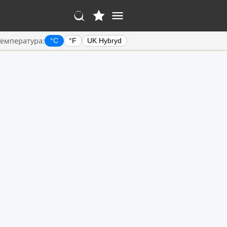
Температура:
°C
°F
UK Hybryd