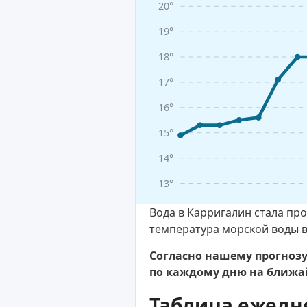
20°
19°
18°
17°
16°
15°
14°
13°
Вода в Карригалин стала пр
температура морской воды в
Согласно нашему прогнозу
по каждому дню на ближа
Таблица ежедн