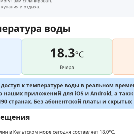
омогут вам спланировать
 купания и отдыха.
пература воды
18.3
°C
Вчера
оступ к температуре воды в реальном времен
ью наших приложений для
iOS
и
Android
, а так
90 странах
. Без абонентской платы и скрытых
мещения
ин в Кельтском море сегодня составляет 18.0
°C
.