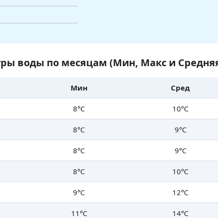
ры воды по месяцам (Мин, Макс и Средня
Мин
Сред
8°C
10°C
8°C
9°C
8°C
9°C
8°C
10°C
9°C
12°C
11°C
14°C