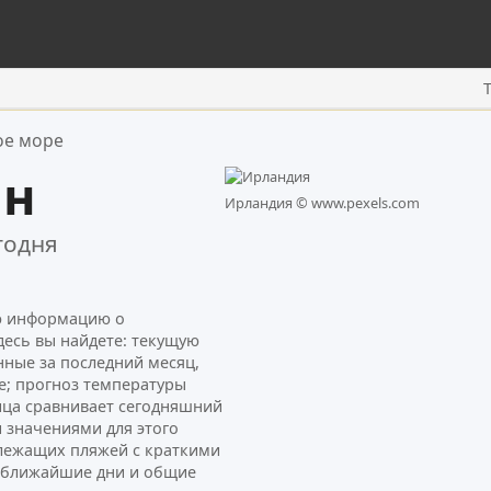
ое море
ин
Ирландия ©
www.pexels.com
годня
ую информацию о
десь вы найдете: текущую
нные за последний месяц,
е; прогноз температуры
ница сравнивает сегодняшний
 значениями для этого
лежащих пляжей с краткими
а ближайшие дни и общие