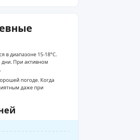
невные
я в диапазоне 15-18°C.
 дни. При активном
.
хорошей погоде. Когда
приятным даже при
дней